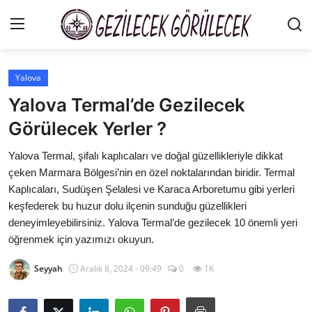
Yalova
Şehirler
Yalova Termal’de Gezilecek
Gizlilik Sözleşmesi
Görülecek Yerler ?
Gezi Rehberleri
Yalova Termal, şifalı kaplıcaları ve doğal güzellikleriyle dikkat
çeken Marmara Bölgesi’nin en özel noktalarından biridir. Termal
İletişim
Kaplıcaları, Sudüşen Şelalesi ve Karaca Arboretumu gibi yerleri
keşfederek bu huzur dolu ilçenin sunduğu güzellikleri
Gezilecek Yerler
deneyimleyebilirsiniz. Yalova Termal’de gezilecek 10 önemli yeri
öğrenmek için yazımızı okuyun.
Tarih & Mitoloji
Seyyah
Aralık 8, 2024 - 09:49
0
1K
Yeme İçme Rehberi
Kamp & Doğa