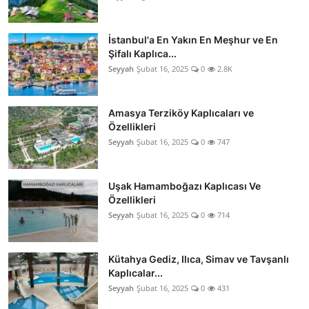
İstanbul'a En Yakın En Meşhur ve En
Şifalı Kaplıca...
Seyyah
Şubat 16, 2025
0
2.8K
Amasya Terziköy Kaplıcaları ve
Özellikleri
Seyyah
Şubat 16, 2025
0
747
Uşak Hamamboğazı Kaplıcası Ve
Özellikleri
Seyyah
Şubat 16, 2025
0
714
Kütahya Gediz, Ilıca, Simav ve Tavşanlı
Kaplıcalar...
Seyyah
Şubat 16, 2025
0
431