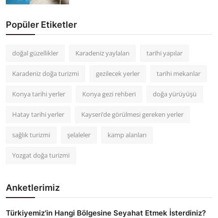
Popüler Etiketler
doğal güzellikler
Karadeniz yaylaları
tarihi yapılar
Karadeniz doğa turizmi
gezilecek yerler
tarihi mekanlar
Konya tarihi yerler
Konya gezi rehberi
doğa yürüyüşü
Hatay tarihi yerler
Kayseri’de görülmesi gereken yerler
sağlık turizmi
şelaleler
kamp alanları
Yozgat doğa turizmi
Anketlerimiz
Türkiyemiz'in Hangi Bölgesine Seyahat Etmek İsterdiniz?