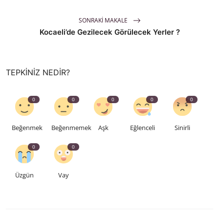
SONRAKI MAKALE
Kocaeli’de Gezilecek Görülecek Yerler ?
TEPKINIZ NEDIR?
0
0
0
0
0
Beğenmek
Beğenmemek
Aşk
Eğlenceli
Sinirli
0
0
Üzgün
Vay