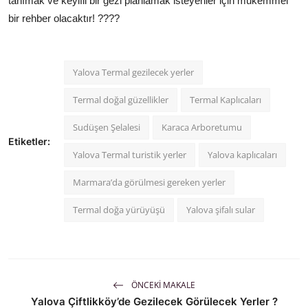
tanımak ve keyifli bir gezi planlamak isteyenler için mükemmel
bir rehber olacaktır! ????
Yalova Termal gezilecek yerler
Termal doğal güzellikler
Termal Kaplıcaları
Sudüşen Şelalesi
Karaca Arboretumu
Etiketler:
Yalova Termal turistik yerler
Yalova kaplıcaları
Marmara’da görülmesi gereken yerler
Termal doğa yürüyüşü
Yalova şifalı sular
ÖNCEKI MAKALE
Yalova Çiftlikköy’de Gezilecek Görülecek Yerler ?