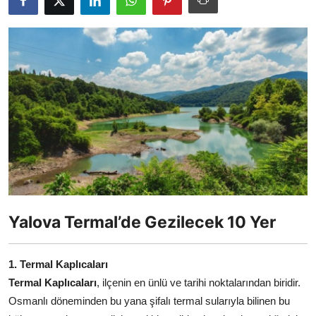
Seyahat İpuçları & Vize
Konaklama & Otel
Aile & Çocukla Tatil
Yaz Tatili & Plajlar
Hafta Sonu & Günübirlik
Yalova Termal’de Gezilecek 10 Yer
1. Termal Kaplıcaları
Termal Kaplıcaları
, ilçenin en ünlü ve tarihi noktalarından biridir.
Osmanlı döneminden bu yana şifalı termal sularıyla bilinen bu