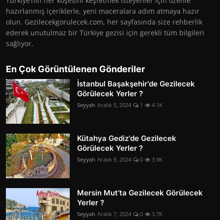
Türkiye’nin her köşesini keşfetmek isteyenler için özenle
hazırlanmış içeriklerle, yeni maceralara adım atmaya hazır
olun. Gezilecekgorulecek.com, her sayfasında size rehberlik
ederek unutulmaz bir Türkiye gezisi için gerekli tüm bilgileri
sağlıyor.
En Çok Görüntülenen Gönderiler
İstanbul Başakşehir'de Gezilecek
Görülecek Yerler ?
Seyyah
Aralık 5, 2024
1
4.1K
Kütahya Gediz'de Gezilecek
Görülecek Yerler ?
Seyyah
Aralık 9, 2024
0
3.9K
Mersin Mut’ta Gezilecek Görülecek
Yerler ?
Seyyah
Aralık 7, 2024
0
3.7K