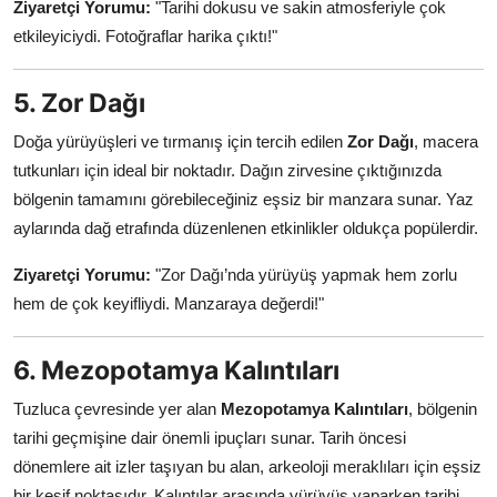
Ziyaretçi Yorumu:
"Tarihi dokusu ve sakin atmosferiyle çok
etkileyiciydi. Fotoğraflar harika çıktı!"
5. Zor Dağı
Doğa yürüyüşleri ve tırmanış için tercih edilen
Zor Dağı
, macera
tutkunları için ideal bir noktadır. Dağın zirvesine çıktığınızda
bölgenin tamamını görebileceğiniz eşsiz bir manzara sunar. Yaz
aylarında dağ etrafında düzenlenen etkinlikler oldukça popülerdir.
Ziyaretçi Yorumu:
"Zor Dağı’nda yürüyüş yapmak hem zorlu
hem de çok keyifliydi. Manzaraya değerdi!"
6. Mezopotamya Kalıntıları
Tuzluca çevresinde yer alan
Mezopotamya Kalıntıları
, bölgenin
tarihi geçmişine dair önemli ipuçları sunar. Tarih öncesi
dönemlere ait izler taşıyan bu alan, arkeoloji meraklıları için eşsiz
bir keşif noktasıdır. Kalıntılar arasında yürüyüş yaparken tarihi