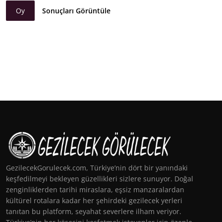
Oy
Sonuçları Görüntüle
GezilecekGorulecek.com, Türkiye’nin dört bir yanındaki
keşfedilmeyi bekleyen güzellikleri sizlere sunuyor. Doğal
zenginliklerden tarihi miraslara, eşsiz manzaralardan
kültürel rotalara kadar her şehirdeki gezilecek yerleri
tanıtan bu platform, seyahat severlere ilham veriyor.