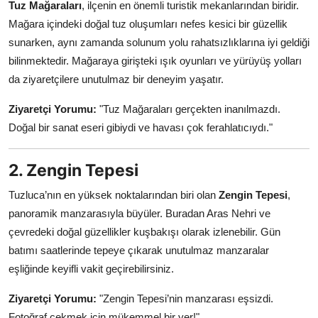
Tuz Mağaraları
, ilçenin en önemli turistik mekanlarından biridir.
Mağara içindeki doğal tuz oluşumları nefes kesici bir güzellik
sunarken, aynı zamanda solunum yolu rahatsızlıklarına iyi geldiği
bilinmektedir. Mağaraya girişteki ışık oyunları ve yürüyüş yolları
da ziyaretçilere unutulmaz bir deneyim yaşatır.
Ziyaretçi Yorumu:
"Tuz Mağaraları gerçekten inanılmazdı.
Doğal bir sanat eseri gibiydi ve havası çok ferahlatıcıydı."
2. Zengin Tepesi
Tuzluca’nın en yüksek noktalarından biri olan
Zengin Tepesi
,
panoramik manzarasıyla büyüler. Buradan Aras Nehri ve
çevredeki doğal güzellikler kuşbakışı olarak izlenebilir. Gün
batımı saatlerinde tepeye çıkarak unutulmaz manzaralar
eşliğinde keyifli vakit geçirebilirsiniz.
Ziyaretçi Yorumu:
"Zengin Tepesi’nin manzarası eşsizdi.
Fotoğraf çekmek için mükemmel bir yer!"