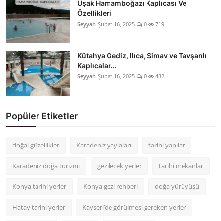
Uşak Hamamboğazı Kaplıcası Ve
Özellikleri
Seyyah
Şubat 16, 2025
0
719
Kütahya Gediz, Ilıca, Simav ve Tavşanlı
Kaplıcalar...
Seyyah
Şubat 16, 2025
0
432
Popüler Etiketler
doğal güzellikler
Karadeniz yaylaları
tarihi yapılar
Karadeniz doğa turizmi
gezilecek yerler
tarihi mekanlar
Konya tarihi yerler
Konya gezi rehberi
doğa yürüyüşü
Hatay tarihi yerler
Kayseri’de görülmesi gereken yerler