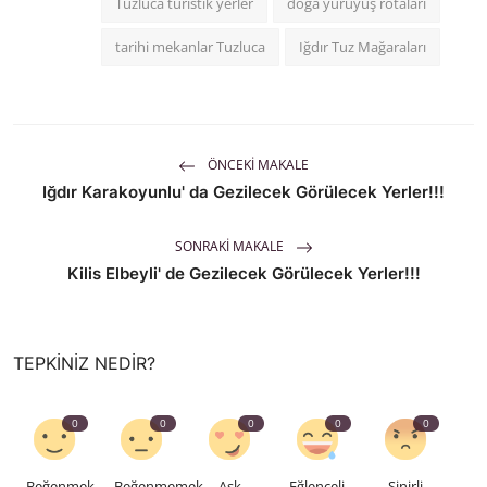
Tuzluca turistik yerler
doğa yürüyüş rotaları
tarihi mekanlar Tuzluca
Iğdır Tuz Mağaraları
ÖNCEKI MAKALE
Iğdır Karakoyunlu' da Gezilecek Görülecek Yerler!!!
SONRAKI MAKALE
Kilis Elbeyli' de Gezilecek Görülecek Yerler!!!
TEPKINIZ NEDIR?
0
0
0
0
0
Beğenmek
Beğenmemek
Aşk
Eğlenceli
Sinirli