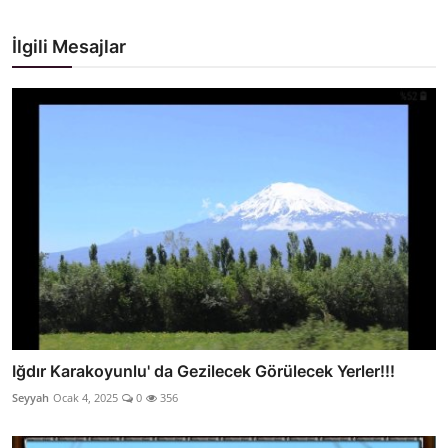
İlgili Mesajlar
Iğdır Karakoyunlu' da Gezilecek Görülecek Yerler!!!
Seyyah
Ocak 4, 2025
0
356