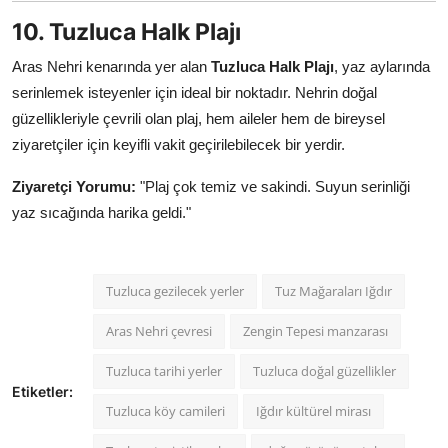
10. Tuzluca Halk Plajı
Aras Nehri kenarında yer alan
Tuzluca Halk Plajı
, yaz aylarında
serinlemek isteyenler için ideal bir noktadır. Nehrin doğal
güzellikleriyle çevrili olan plaj, hem aileler hem de bireysel
ziyaretçiler için keyifli vakit geçirilebilecek bir yerdir.
Ziyaretçi Yorumu:
"Plaj çok temiz ve sakindi. Suyun serinliği
yaz sıcağında harika geldi."
Tuzluca gezilecek yerler
Tuz Mağaraları Iğdır
Aras Nehri çevresi
Zengin Tepesi manzarası
Tuzluca tarihi yerler
Tuzluca doğal güzellikler
Etiketler:
Tuzluca köy camileri
Iğdır kültürel mirası