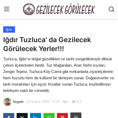
Iğdır
Gizlilik Sözleşmesi
Iğdır Tuzluca' da Gezilecek
Gezi Rehberleri
Görülecek Yerler!!!
İletişim
Tuzluca, Iğdır’ın doğal güzellikleri ve tarihi zenginlikleriyle dikkat
çeken ilçelerinden biridir. Tuz Mağaraları, Aras Nehri kıyıları,
Şehirler
Zengin Tepesi, Tuzluca Köy Camii gibi mekanlarla ziyaretçilerine
hem huzurlu hem de kültürel bir deneyim sunar. Doğaseverler ve
Gezilecek Yerler
tarih meraklıları için eşsiz fırsatlar sunan Tuzluca, keşfedilmeyi
bekleyen saklı bir cennettir.
Tarih & Mitoloji
Seyyah
Ocak 4, 2025 - 17:47
0
212
Yeme İçme Rehberi
Kamp & Doğa