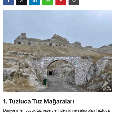
Seyahat İpuçları & Vize
Konaklama & Otel
Aile & Çocukla Tatil
Yaz Tatili & Plajlar
Hafta Sonu & Günübirlik
1. Tuzluca Tuz Mağaraları
Dünyanın en büyük tuz rezervlerinden birine sahip olan
Tuzluca