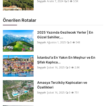
Seyyah
Aralık 7, 2024
0
3.5K
Önerilen Rotalar
2025 Yazında Gezilecek Yerler | En
Güzel Sahiller,...
Seyyah
Ağustos 1, 2025
0
548
İstanbul'a En Yakın En Meşhur ve En
Şifalı Kaplıca...
Seyyah
Şubat 16, 2025
0
2.8K
Amasya Terziköy Kaplıcaları ve
Özellikleri
Seyyah
Şubat 16, 2025
0
751