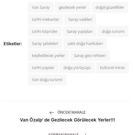
Van Saray
gezilecek yerler
doğal güzellikler
tarihi mekanlar
Saray vadileri
tarihi köprüler
Saray yaylaları
doğa turizmi
Saray şelaleleri
saklı doğa harikaları
Etiketler:
keşfedilecek yerler
Saray gezi rehberi
tarihi yapılar
doğa yürüyüşü
kültürel miras
Van doğa turizmi
ÖNCEKI MAKALE
Van Özalp' de Gezilecek Görülecek Yerler!!!
SONRAKI MAKALE