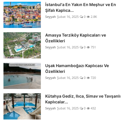
İstanbul'a En Yakın En Meşhur ve En
Şifalı Kaplıca...
Seyyah
Şubat 16, 2025
0
2.8K
Amasya Terziköy Kaplıcaları ve
Özellikleri
Seyyah
Şubat 16, 2025
0
751
Uşak Hamamboğazı Kaplıcası Ve
Özellikleri
Seyyah
Şubat 16, 2025
0
720
Kütahya Gediz, Ilıca, Simav ve Tavşanlı
Kaplıcalar...
Seyyah
Şubat 16, 2025
0
432