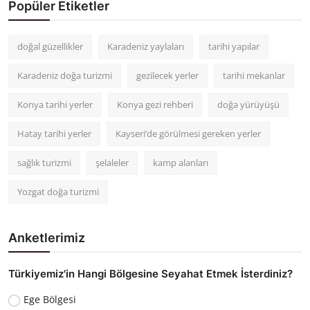
Popüler Etiketler
doğal güzellikler
Karadeniz yaylaları
tarihi yapılar
Karadeniz doğa turizmi
gezilecek yerler
tarihi mekanlar
Konya tarihi yerler
Konya gezi rehberi
doğa yürüyüşü
Hatay tarihi yerler
Kayseri’de görülmesi gereken yerler
sağlık turizmi
şelaleler
kamp alanları
Yozgat doğa turizmi
Anketlerimiz
Türkiyemiz'in Hangi Bölgesine Seyahat Etmek İsterdiniz?
Ege Bölgesi