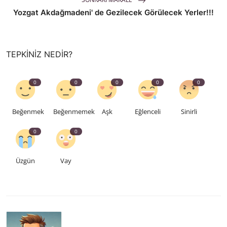
Yozgat Akdağmadeni' de Gezilecek Görülecek Yerler!!!
TEPKINIZ NEDIR?
0
0
0
0
0
Beğenmek
Beğenmemek
Aşk
Eğlenceli
Sinirli
0
0
Üzgün
Vay