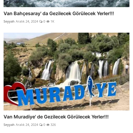
Van Bahçesaray' da Gezilecek Görülecek Yerler!!!
Seyyah
Aralık 24, 2024
0
1K
Van Muradiye' de Gezilecek Görülecek Yerler!!!
Seyyah
Aralık 24, 2024
0
326