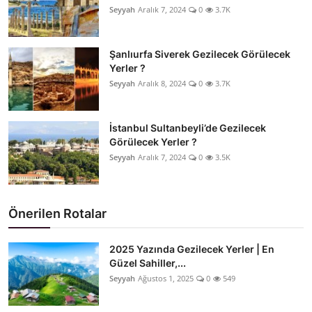
Seyyah
Aralık 7, 2024
0
3.7K
Şanlıurfa Siverek Gezilecek Görülecek
Yerler ?
Seyyah
Aralık 8, 2024
0
3.7K
İstanbul Sultanbeyli’de Gezilecek
Görülecek Yerler ?
Seyyah
Aralık 7, 2024
0
3.5K
Önerilen Rotalar
2025 Yazında Gezilecek Yerler | En
Güzel Sahiller,...
Seyyah
Ağustos 1, 2025
0
549