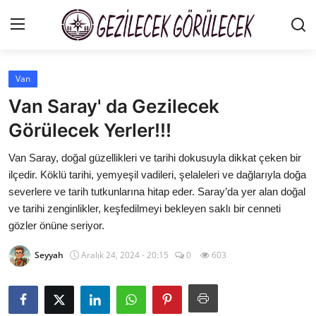
Van
Gizlilik Sözleşmesi
Van Saray' da Gezilecek
Gezi Rehberleri
Görülecek Yerler!!!
İletişim
Van Saray, doğal güzellikleri ve tarihi dokusuyla dikkat çeken bir
ilçedir. Köklü tarihi, yemyeşil vadileri, şelaleleri ve dağlarıyla doğa
Şehirler
severlere ve tarih tutkunlarına hitap eder. Saray’da yer alan doğal
ve tarihi zenginlikler, keşfedilmeyi bekleyen saklı bir cenneti
Gezilecek Yerler
gözler önüne seriyor.
Tarih & Mitoloji
Seyyah
Aralık 24, 2024 - 20:15
0
603
Yeme İçme Rehberi
Kamp & Doğa