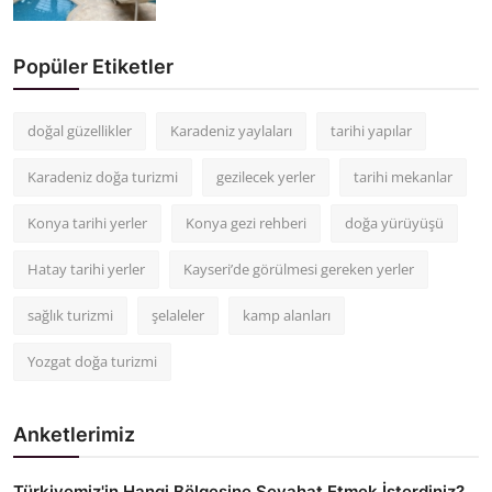
Popüler Etiketler
doğal güzellikler
Karadeniz yaylaları
tarihi yapılar
Karadeniz doğa turizmi
gezilecek yerler
tarihi mekanlar
Konya tarihi yerler
Konya gezi rehberi
doğa yürüyüşü
Hatay tarihi yerler
Kayseri’de görülmesi gereken yerler
sağlık turizmi
şelaleler
kamp alanları
Yozgat doğa turizmi
Anketlerimiz
Türkiyemiz'in Hangi Bölgesine Seyahat Etmek İsterdiniz?