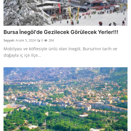
Bursa İnegöl'de Gezilecek Görülecek Yerler!!!
Seyyah
Aralık 5, 2024
0
284
Mobilyası ve köftesiyle ünlü olan İnegöl, Bursa’nın tarih ve
doğayla iç içe ilçe...