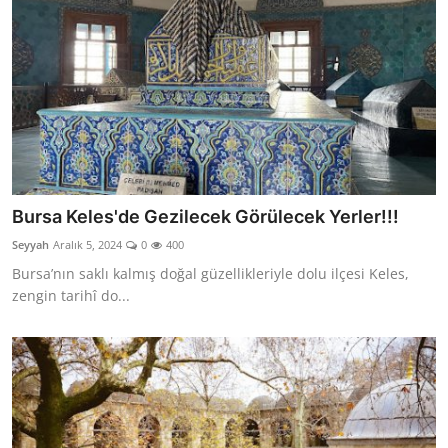
Bursa Keles'de Gezilecek Görülecek Yerler!!!
Seyyah
Aralık 5, 2024
0
400
Bursa’nın saklı kalmış doğal güzellikleriyle dolu ilçesi Keles,
zengin tarihî do...