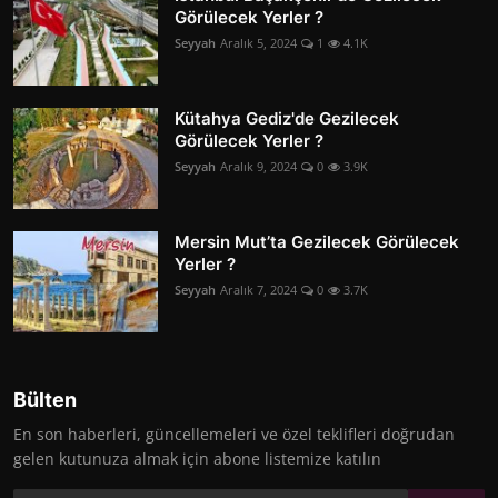
Görülecek Yerler ?
Seyyah
Aralık 5, 2024
1
4.1K
Kütahya Gediz'de Gezilecek
Görülecek Yerler ?
Seyyah
Aralık 9, 2024
0
3.9K
Mersin Mut’ta Gezilecek Görülecek
Yerler ?
Seyyah
Aralık 7, 2024
0
3.7K
Bülten
En son haberleri, güncellemeleri ve özel teklifleri doğrudan
gelen kutunuza almak için abone listemize katılın