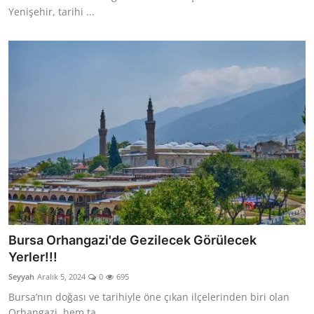
Yenişehir, tarihi ...
Bursa Orhangazi'de Gezilecek Görülecek
Yerler!!!
Seyyah
Aralık 5, 2024
0
695
Bursa’nın doğası ve tarihiyle öne çıkan ilçelerinden biri olan
Orhangazi, hem ta...