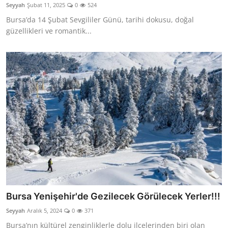
Seyyah
Şubat 11, 2025
0
524
Bursa’da 14 Şubat Sevgililer Günü, tarihi dokusu, doğal
güzellikleri ve romantik...
Bursa Yenişehir'de Gezilecek Görülecek Yerler!!!
Seyyah
Aralık 5, 2024
0
371
Bursa’nın kültürel zenginliklerle dolu ilçelerinden biri olan