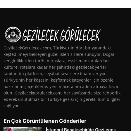
GezilecekGorulecek.com, Türkiye’nin dört bir yanındaki
keşfedilmeyi bekleyen güzellikleri sizlere sunuyor. Doğal
zenginliklerden tarihi miraslara, eşsiz manzaralardan
kültürel rotalara kadar her şehirdeki gezilecek yerleri
tanıtan bu platform, seyahat severlere ilham veriyor.
Türkiye’nin her köşesini keşfetmek isteyenler için özenle
hazırlanmış içeriklerle, yeni maceralara adım atmaya hazır
olun. Gezilecekgorulecek.com, her sayfasında size rehberlik
ederek unutulmaz bir Türkiye gezisi için gerekli tüm bilgileri
sağlıyor.
En Çok Görüntülenen Gönderiler
İstanbul Başakşehir'de Gezilecek