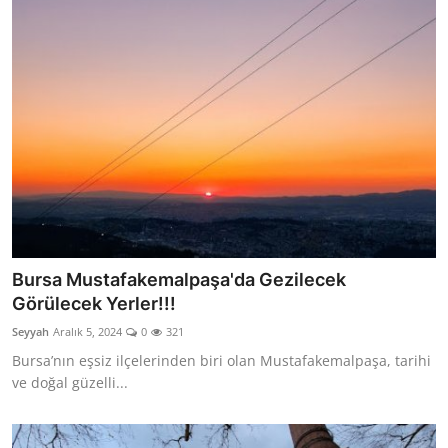
Bursa Mustafakemalpaşa'da Gezilecek
Görülecek Yerler!!!
Seyyah
Aralık 5, 2024
0
321
Bursa’nın eşsiz ilçelerinden biri olan Mustafakemalpaşa, tarihi
ve doğal güzelli...