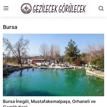
Bursa
Gizlilik Sözleşmesi
Gezi Rehberleri
İletişim
Şehirler
Gezilecek Yerler
Tarih & Mitoloji
Yeme İçme Rehberi
Bursa İnegöl, Mustafakemalpaşa, Orhaneli ve
Kamp & Doğa