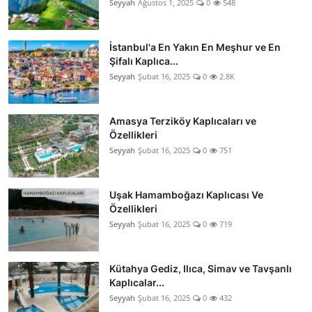
Seyyah
Ağustos 1, 2025
0
548
İstanbul'a En Yakın En Meşhur ve En
Şifalı Kaplıca...
Seyyah
Şubat 16, 2025
0
2.8K
Amasya Terziköy Kaplıcaları ve
Özellikleri
Seyyah
Şubat 16, 2025
0
751
Uşak Hamamboğazı Kaplıcası Ve
Özellikleri
Seyyah
Şubat 16, 2025
0
719
Kütahya Gediz, Ilıca, Simav ve Tavşanlı
Kaplıcalar...
Seyyah
Şubat 16, 2025
0
432