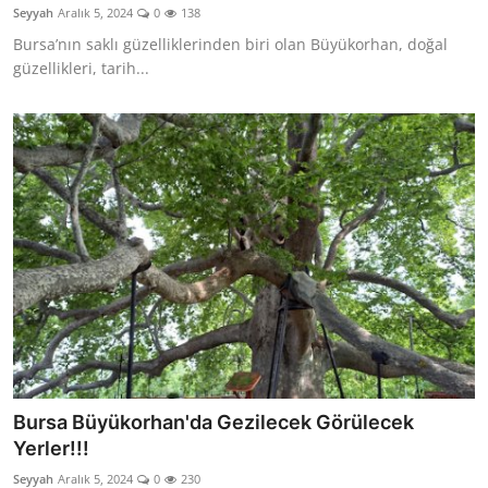
Seyyah
Aralık 5, 2024
0
138
Bursa’nın saklı güzelliklerinden biri olan Büyükorhan, doğal
güzellikleri, tarih...
Bursa Büyükorhan'da Gezilecek Görülecek
Yerler!!!
Seyyah
Aralık 5, 2024
0
230