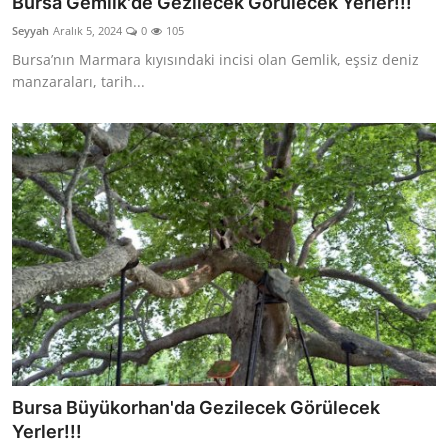
Bursa Gemlik'de Gezilecek Görülecek Yerler!!!
Seyyah
Aralık 5, 2024
0
105
Bursa’nın Marmara kıyısındaki incisi olan Gemlik, eşsiz deniz
manzaraları, tarih...
Bursa Büyükorhan'da Gezilecek Görülecek
Yerler!!!