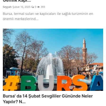
Gemlik Kapl...
Seyahat İpuçları & Vize
Seyyah
Şubat 16, 2025
0
393
Bursa, termal suları ve kaplıcaları ile sağlık turizminin en
Konaklama & Otel
önemli merkezlerind...
Aile & Çocukla Tatil
Yaz Tatili & Plajlar
Hafta Sonu & Günübirlik
Bursa' da 14 Şubat Sevgililer Gününde Neler
Yapılır? N...