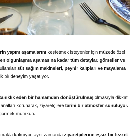
erin yapım aşamalarını
keşfetmek isteyenler için müzede özel
n olgunlaşma aşamasına kadar tüm detaylar, görseller ve
llanılan
süt sağım makineleri, peynir kalıpları ve mayalama
jik bir deneyim yaşatıyor.
e tanıklık eden bir hamamdan dönüştürülmüş
olmasıyla dikkat
kanalları korunarak, ziyaretçilere
tarihi bir atmosfer sunuluyor.
ı görmek mümkün.
anıtmakla kalmıyor, aynı zamanda
ziyaretçilerine eşsiz bir lezzet