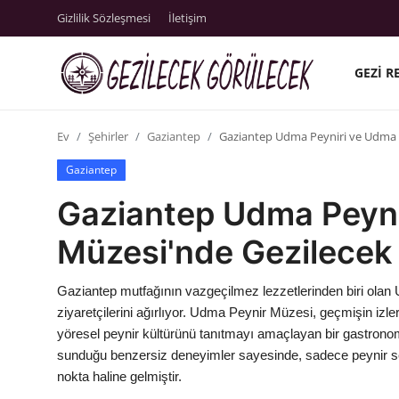
Gizlilik Sözleşmesi
İletişim
GEZI R
Gizlilik Sözleşmesi
Ev
Şehirler
Gaziantep
Gaziantep Udma Peyniri ve Udma Pe
Gezi Rehberleri
Gaziantep
İletişim
Gaziantep Udma Peyni
Şehirler
Müzesi'nde Gezilecek G
Gezilecek Yerler
Gaziantep mutfağının vazgeçilmez lezzetlerinden biri olan U
Tarih & Mitoloji
ziyaretçilerini ağırlıyor. Udma Peynir Müzesi, geçmişin izl
yöresel peynir kültürünü tanıtmayı amaçlayan bir gastronom
Yeme İçme Rehberi
sunduğu benzersiz deneyimler sayesinde, sadece peynir seve
nokta haline gelmiştir.
Kamp & Doğa