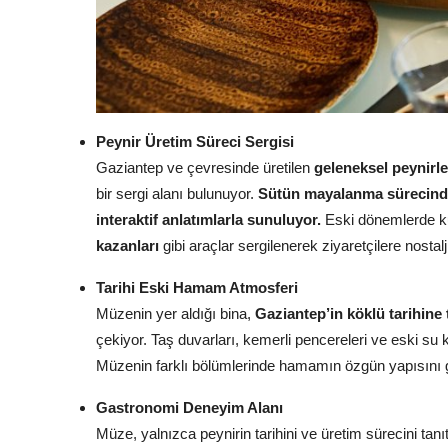
Peynir Üretim Süreci Sergisi
Gaziantep ve çevresinde üretilen
geleneksel peynirl
bir sergi alanı bulunuyor.
Sütün mayalanma sürecinde
interaktif anlatımlarla sunuluyor.
Eski dönemlerde ku
kazanları
gibi araçlar sergilenerek ziyaretçilere nostal
Tarihi Eski Hamam Atmosferi
Müzenin yer aldığı bina,
Gaziantep’in köklü tarihin
çekiyor. Taş duvarları, kemerli pencereleri ve eski su 
Müzenin farklı bölümlerinde hamamın özgün yapısın
Gastronomi Deneyim Alanı
Müze, yalnızca peynirin tarihini ve üretim sürecini t