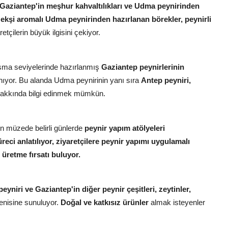
Gaziantep'in meşhur kahvaltılıkları ve Udma peynirinden
 ekşi aromalı Udma peynirinden hazırlanan börekler, peynirli
etçilerin büyük ilgisini çekiyor.
laşma seviyelerinde hazırlanmış
Gaziantep peynirlerinin
nıyor. Bu alanda Udma peynirinin yanı sıra
Antep peyniri,
akkında bilgi edinmek mümkün.
n müzede belirli günlerde
peynir yapım atölyeleri
eci anlatılıyor, ziyaretçilere peynir yapımı uygulamalı
i üretme fırsatı buluyor.
yniri ve Gaziantep'in diğer peynir çeşitleri, zeytinler,
ğenisine sunuluyor.
Doğal ve katkısız ürünler
almak isteyenler