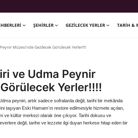
EHBERLERI
ŞEHIRLER
GEZILECEK YERLER
TARIH & 
ynir Müzesi'nde Gezilecek Görülecek Yerler!!!!
ri ve Udma Peynir
örülecek Yerler!!!!
dma peyniri, artık sadece sofralarda değil, tarihi bir mekânda
erini taşıyan Eski Hamam'ın restore edilmesiyle hizmete açılan,
i ve kültür merkezi olarak öne çıkıyor. Tarihi dokusu ve
rlere değil, tarihe ve lezzete ilgi duyan herkese hitap eden bir