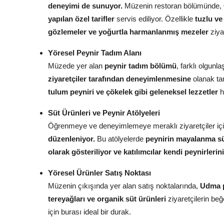
deneyimi de sunuyor.
Müzenin restoran bölümünde,
yapılan özel tarifler
servis ediliyor. Özellikle
tuzlu ve
gözlemeler ve yoğurtla harmanlanmış mezeler
ziyar
Yöresel Peynir Tadım Alanı
Müzede yer alan
peynir tadım bölümü
, farklı olgun
ziyaretçiler tarafından deneyimlenmesine
olanak ta
tulum peyniri ve çökelek gibi geleneksel lezzetler
h
Süt Ürünleri ve Peynir Atölyeleri
Öğrenmeye ve deneyimlemeye meraklı ziyaretçiler içi
düzenleniyor.
Bu atölyelerde
peynirin mayalanma sür
olarak gösteriliyor ve katılımcılar kendi peynirlerin
Yöresel Ürünler Satış Noktası
Müzenin çıkışında yer alan satış noktalarında,
Udma pe
tereyağları ve organik süt ürünleri
ziyaretçilerin be
için burası ideal bir durak.