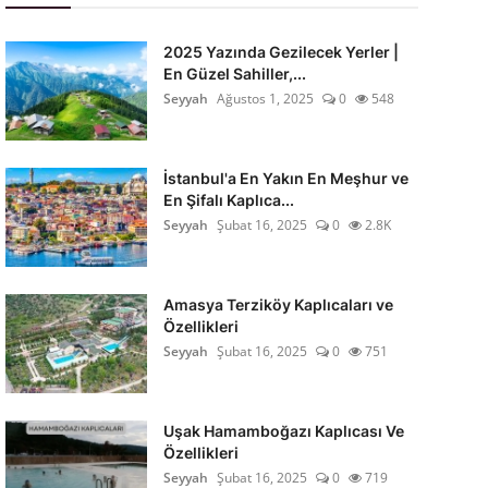
2025 Yazında Gezilecek Yerler |
En Güzel Sahiller,...
Seyyah
Ağustos 1, 2025
0
548
İstanbul'a En Yakın En Meşhur ve
En Şifalı Kaplıca...
Seyyah
Şubat 16, 2025
0
2.8K
Amasya Terziköy Kaplıcaları ve
Özellikleri
Seyyah
Şubat 16, 2025
0
751
Uşak Hamamboğazı Kaplıcası Ve
Özellikleri
Seyyah
Şubat 16, 2025
0
719