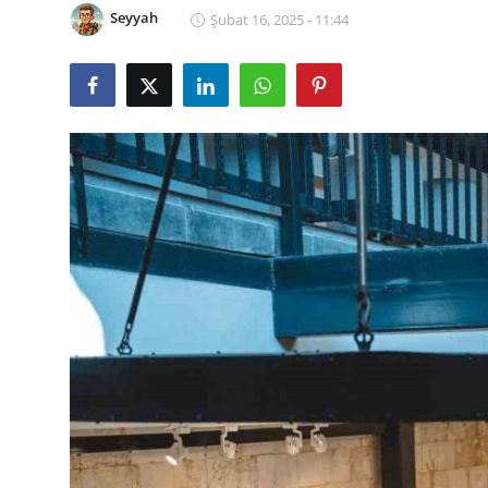
Seyyah
Şubat 16, 2025 - 11:44
Seyahat İpuçları & Vize
Konaklama & Otel
Aile & Çocukla Tatil
Yaz Tatili & Plajlar
Hafta Sonu & Günübirlik