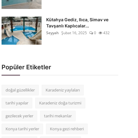
Kütahya Gediz, Ilıca, Simav ve
Tavşanlı Kaplıcalar...
Seyyah
Şubat 16, 2025
0
432
Popüler Etiketler
doğal güzellikler
Karadeniz yaylaları
tarihi yapılar
Karadeniz doğa turizmi
gezilecek yerler
tarihi mekanlar
Konya tarihi yerler
Konya gezi rehberi