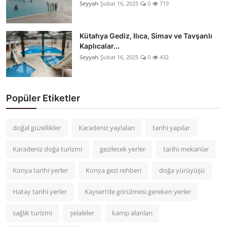
Seyyah
Şubat 16, 2025
0
719
Kütahya Gediz, Ilıca, Simav ve Tavşanlı
Kaplıcalar...
Seyyah
Şubat 16, 2025
0
432
Popüler Etiketler
doğal güzellikler
Karadeniz yaylaları
tarihi yapılar
Karadeniz doğa turizmi
gezilecek yerler
tarihi mekanlar
Konya tarihi yerler
Konya gezi rehberi
doğa yürüyüşü
Hatay tarihi yerler
Kayseri’de görülmesi gereken yerler
sağlık turizmi
şelaleler
kamp alanları