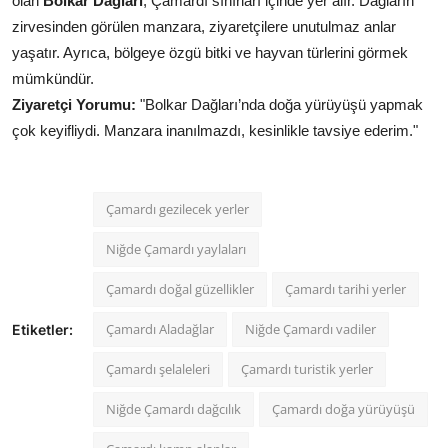
olan
Bolkar Dağları
, Çamardı sınırları içinde yer alır. Dağların
zirvesinden görülen manzara, ziyaretçilere unutulmaz anlar
yaşatır. Ayrıca, bölgeye özgü bitki ve hayvan türlerini görmek
mümkündür.
Ziyaretçi Yorumu:
"Bolkar Dağları’nda doğa yürüyüşü yapmak
çok keyifliydi. Manzara inanılmazdı, kesinlikle tavsiye ederim."
Çamardı gezilecek yerler
Niğde Çamardı yaylaları
Çamardı doğal güzellikler
Çamardı tarihi yerler
Çamardı Aladağlar
Niğde Çamardı vadiler
Etiketler:
Çamardı şelaleleri
Çamardı turistik yerler
Niğde Çamardı dağcılık
Çamardı doğa yürüyüşü