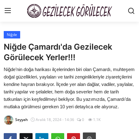
Niğde
Gezi Rehberleri
Niğde Çamardı'da Gezilecek
İletişim
Görülecek Yerler!!!
Şehirler
Niğde’nin doğa harikası ilçelerinden biri olan Çamardı, muhteşem
doğal güzellikleri, yaylaları ve tarihi zenginlikleriyle ziyaretçilerini
Gizlilik Sözleşmesi
kendine hayran bırakıyor. İlçede yer alan dağlar, vadiler, yaylalar,
tarihi yapılar ve şelaleler, hem doğa severler hem de tarih
Gezilecek Yerler
tutkunları için keşfedilmeyi bekliyor. Bu yazımızda, Çamardı’da
mutlaka görülmesi gereken 10 yeri detaylıca ele alıyoruz.
Tarih & Mitoloji
Seyyah
Aralık 18, 2024 - 14:36
0
1.1K
Yeme İçme Rehberi
Kamp & Doğa