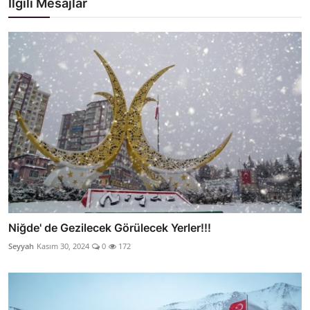
İlgili Mesajlar
Niğde' de Gezilecek Görülecek Yerler!!!
Seyyah
Kasım 30, 2024
0
172