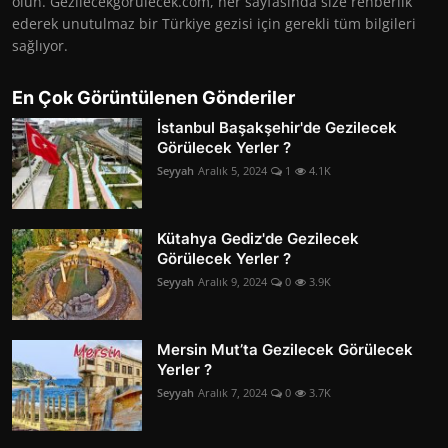
olun. Gezilecekgorulecek.com, her sayfasında size rehberlik
ederek unutulmaz bir Türkiye gezisi için gerekli tüm bilgileri
sağlıyor.
En Çok Görüntülenen Gönderiler
İstanbul Başakşehir'de Gezilecek
Görülecek Yerler ?
Seyyah
Aralık 5, 2024
1
4.1K
Kütahya Gediz'de Gezilecek
Görülecek Yerler ?
Seyyah
Aralık 9, 2024
0
3.9K
Mersin Mut’ta Gezilecek Görülecek
Yerler ?
Seyyah
Aralık 7, 2024
0
3.7K