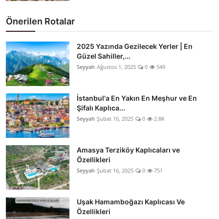
Önerilen Rotalar
2025 Yazında Gezilecek Yerler | En
Güzel Sahiller,...
Seyyah
Ağustos 1, 2025
0
549
İstanbul'a En Yakın En Meşhur ve En
Şifalı Kaplıca...
Seyyah
Şubat 16, 2025
0
2.8K
Amasya Terziköy Kaplıcaları ve
Özellikleri
Seyyah
Şubat 16, 2025
0
751
Uşak Hamamboğazı Kaplıcası Ve
Özellikleri