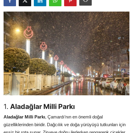
Seyahat İpuçları & Vize
Konaklama & Otel
Aile & Çocukla Tatil
Yaz Tatili & Plajlar
Hafta Sonu & Günübirlik
1.
Aladağlar Milli Parkı
Aladağlar Milli Parkı
, Çamardı’nın en önemli doğal
güzelliklerinden biridir. Dağcılık ve doğa yürüyüşü tutkunları için
eşsiz bir rota sunar. Zirveye doğru ilerlerken rengarenk çiçekler,