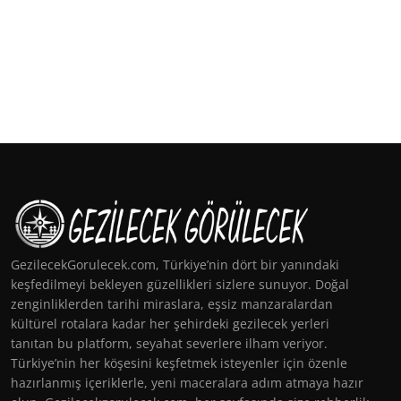
GezilecekGorulecek.com, Türkiye’nin dört bir yanındaki
keşfedilmeyi bekleyen güzellikleri sizlere sunuyor. Doğal
zenginliklerden tarihi miraslara, eşsiz manzaralardan
kültürel rotalara kadar her şehirdeki gezilecek yerleri
tanıtan bu platform, seyahat severlere ilham veriyor.
Türkiye’nin her köşesini keşfetmek isteyenler için özenle
hazırlanmış içeriklerle, yeni maceralara adım atmaya hazır