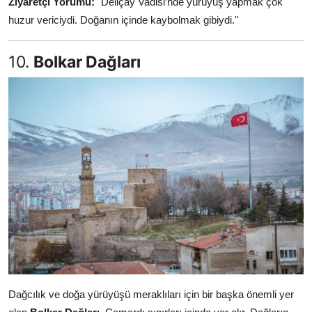
Ziyaretçi Yorumu:
"Deliçay Vadisi’nde yürüyüş yapmak çok
huzur vericiydi. Doğanın içinde kaybolmak gibiydi."
10.
Bolkar Dağları
Dağcılık ve doğa yürüyüşü meraklıları için bir başka önemli yer