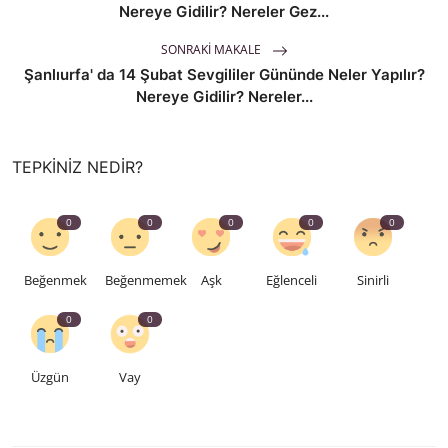
Nereye Gidilir? Nereler Gez...
SONRAKI MAKALE
Şanlıurfa' da 14 Şubat Sevgililer Gününde Neler Yapılır?
Nereye Gidilir? Nereler...
TEPKINIZ NEDIR?
0
0
0
0
0
Beğenmek
Beğenmemek
Aşk
Eğlenceli
Sinirli
0
0
Üzgün
Vay