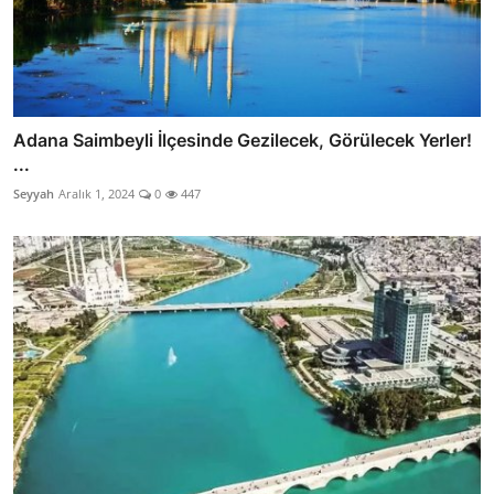
Adana Saimbeyli İlçesinde Gezilecek, Görülecek Yerler!
...
Seyyah
Aralık 1, 2024
0
447