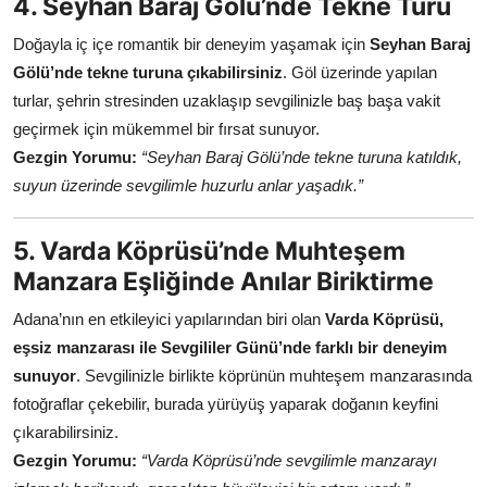
4. Seyhan Baraj Gölü’nde Tekne Turu
Doğayla iç içe romantik bir deneyim yaşamak için
Seyhan Baraj
Gölü’nde tekne turuna çıkabilirsiniz
. Göl üzerinde yapılan
turlar, şehrin stresinden uzaklaşıp sevgilinizle baş başa vakit
geçirmek için mükemmel bir fırsat sunuyor.
Gezgin Yorumu:
“Seyhan Baraj Gölü’nde tekne turuna katıldık,
suyun üzerinde sevgilimle huzurlu anlar yaşadık.”
5. Varda Köprüsü’nde Muhteşem
Manzara Eşliğinde Anılar Biriktirme
Adana’nın en etkileyici yapılarından biri olan
Varda Köprüsü,
eşsiz manzarası ile Sevgililer Günü’nde farklı bir deneyim
sunuyor
. Sevgilinizle birlikte köprünün muhteşem manzarasında
fotoğraflar çekebilir, burada yürüyüş yaparak doğanın keyfini
çıkarabilirsiniz.
Gezgin Yorumu:
“Varda Köprüsü’nde sevgilimle manzarayı