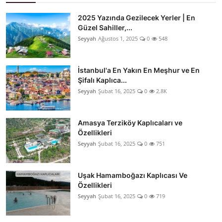
2025 Yazında Gezilecek Yerler | En
Güzel Sahiller,...
Seyyah
Ağustos 1, 2025
0
548
İstanbul'a En Yakın En Meşhur ve En
Şifalı Kaplıca...
Seyyah
Şubat 16, 2025
0
2.8K
Amasya Terziköy Kaplıcaları ve
Özellikleri
Seyyah
Şubat 16, 2025
0
751
Uşak Hamamboğazı Kaplıcası Ve
Özellikleri
Seyyah
Şubat 16, 2025
0
719