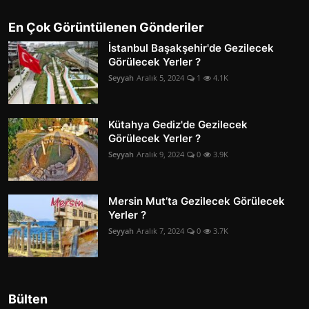
En Çok Görüntülenen Gönderiler
İstanbul Başakşehir'de Gezilecek
Görülecek Yerler ?
Seyyah
Aralık 5, 2024
1
4.1K
Kütahya Gediz'de Gezilecek
Görülecek Yerler ?
Seyyah
Aralık 9, 2024
0
3.9K
Mersin Mut’ta Gezilecek Görülecek
Yerler ?
Seyyah
Aralık 7, 2024
0
3.7K
Bülten