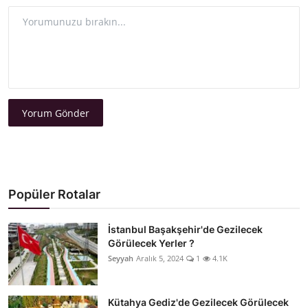
Yorum Gönder
Popüler Rotalar
İstanbul Başakşehir'de Gezilecek
Görülecek Yerler ?
Seyyah
Aralık 5, 2024
1
4.1K
Kütahya Gediz'de Gezilecek Görülecek