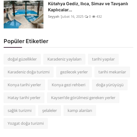
Kütahya Gediz, Ilıca, Simav ve Tavşanlı
Kaplıcalar...
Seyyah
Şubat 16, 2025
0
432
Popüler Etiketler
doğal güzellikler
Karadeniz yaylaları
tarihi yapılar
Karadeniz doğa turizmi
gezilecek yerler
tarihi mekanlar
Konya tarihi yerler
Konya gezi rehberi
doğa yürüyüşü
Hatay tarihi yerler
Kayseri’de görülmesi gereken yerler
sağlık turizmi
şelaleler
kamp alanları
Yozgat doğa turizmi