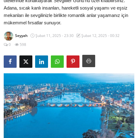
otellerinde konaklayarak Sevgililer Günü’nü özel kılabilirsiniz.
Adana, sıcak kanlı insanları, hareketli sosyal yaşamı ve eşsiz
Seyahat İpuçları & Vize
mekanları ile sevgilinizle birlikte romantik anlar yaşamanız için
mükemmel fırsatlar sunuyor.
Konaklama & Otel
Seyyah
Şubat 11, 2025 - 23:30
Şubat 12, 2025 - 00:32
Aile & Çocukla Tatil
0
598
Yaz Tatili & Plajlar
Hafta Sonu & Günübirlik