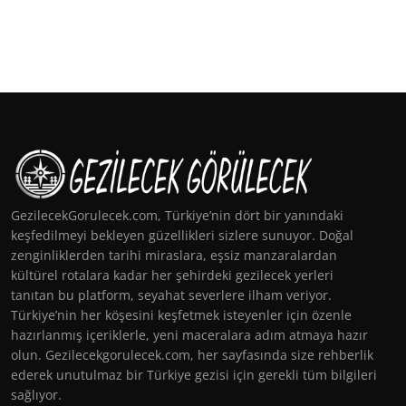
GezilecekGorulecek.com, Türkiye’nin dört bir yanındaki
keşfedilmeyi bekleyen güzellikleri sizlere sunuyor. Doğal
zenginliklerden tarihi miraslara, eşsiz manzaralardan
kültürel rotalara kadar her şehirdeki gezilecek yerleri
tanıtan bu platform, seyahat severlere ilham veriyor.
Türkiye’nin her köşesini keşfetmek isteyenler için özenle
hazırlanmış içeriklerle, yeni maceralara adım atmaya hazır
olun. Gezilecekgorulecek.com, her sayfasında size rehberlik
ederek unutulmaz bir Türkiye gezisi için gerekli tüm bilgileri
sağlıyor.