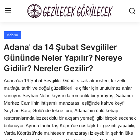
Adana
Gizlilik Sözleşmesi
Adana' da 14 Şubat Sevgililer
Gezi Rehberleri
Gününde Neler Yapılır? Nereye
Gidilir? Nereler Gezilir?
İletişim
Adana’da 14 Şubat Sevgililer Günü, sıcak atmosferi, lezzetli
Şehirler
mutfağı, tarihi ve doğal güzellikleri ile çiftler için unutulmaz anlar
Gezilecek Yerler
sunuyor. Seyhan Nehri kıyısında romantik bir yürüyüş, Sabancı
Merkez Camii’nin ihtişamlı manzarası eşliğinde kahve keyfi,
Tarih & Mitoloji
Seyhan Baraj Gölü’nde tekne turu, Adana’nın ünlü kebap
restoranlarında lezzet dolu bir akşam yemeği gibi birçok seçenek
Yeme İçme Rehberi
bulunuyor. Ayrıca tarihi Taş Köprü’de nostaljik bir gezinti yapabilir,
Varda Köprüsü’nde muhteşem manzarayı izleyebilir, şehrin lüks
Kamp & Doğa