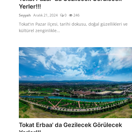
Yerler!!!
Seyyah
Aralık 21, 2024
0
246
Tokat'ın Pazar ilçesi, tarihi dokusu, doğal güzellikleri ve
kültürel zenginlikle...
Tokat Erbaa' da Gezilecek Görülecek