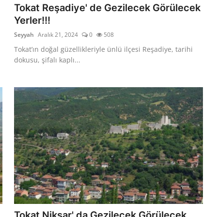
Tokat Reşadiye' de Gezilecek Görülecek
Yerler!!!
Seyyah
Aralık 21, 2024
0
508
Tokat’ın doğal güzellikleriyle ünlü ilçesi Reşadiye, tarihi
dokusu, şifalı kaplı...
Tokat Niksar' da Gezilecek Görülecek