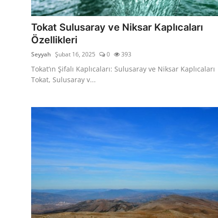
Seyahat İpuçları & Vize
Tokat Sulusaray ve Niksar Kaplıcaları
Konaklama & Otel
Özellikleri
Seyyah
Şubat 16, 2025
0
393
Aile & Çocukla Tatil
Tokat’ın Şifalı Kaplıcaları: Sulusaray ve Niksar Kaplıcaları
Yaz Tatili & Plajlar
Tokat, Sulusaray v...
Hafta Sonu & Günübirlik