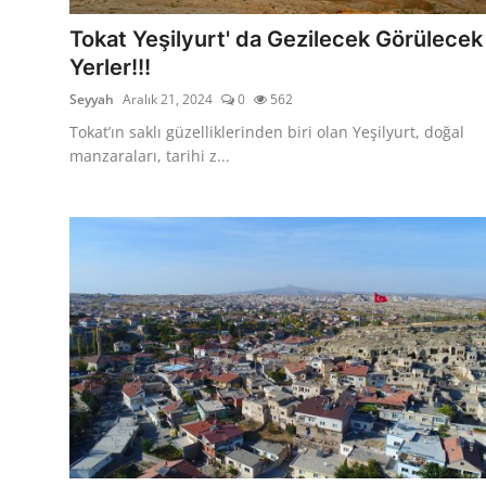
Tokat Yeşilyurt' da Gezilecek Görülecek
Yerler!!!
Seyyah
Aralık 21, 2024
0
562
Tokat’ın saklı güzelliklerinden biri olan Yeşilyurt, doğal
manzaraları, tarihi z...