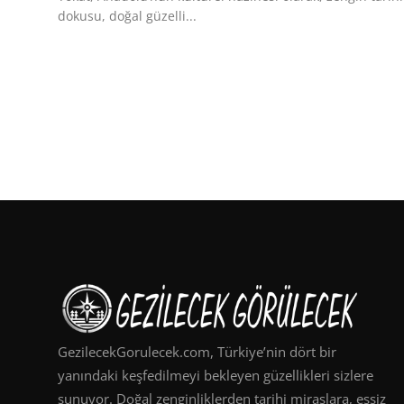
dokusu, doğal güzelli...
GezilecekGorulecek.com, Türkiye’nin dört bir
yanındaki keşfedilmeyi bekleyen güzellikleri sizlere
sunuyor. Doğal zenginliklerden tarihi miraslara, eşsiz