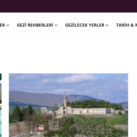
ER
GEZI REHBERLERI
GEZILECEK YERLER
TARIH & 