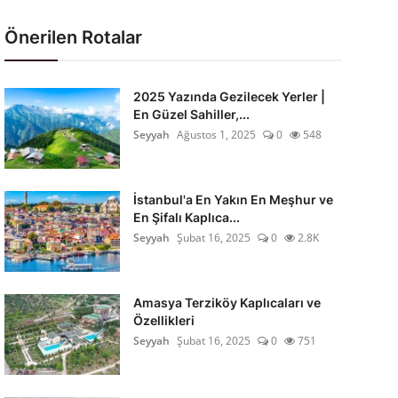
Önerilen Rotalar
2025 Yazında Gezilecek Yerler |
En Güzel Sahiller,...
Seyyah
Ağustos 1, 2025
0
548
İstanbul'a En Yakın En Meşhur ve
En Şifalı Kaplıca...
Seyyah
Şubat 16, 2025
0
2.8K
Amasya Terziköy Kaplıcaları ve
Özellikleri
Seyyah
Şubat 16, 2025
0
751