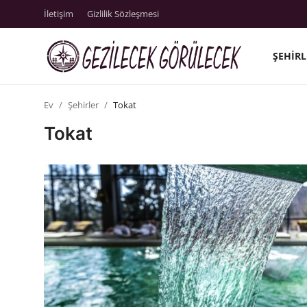
İletişim
Gizlilik Sözleşmesi
ŞEHIRL
İletişim
Ev
Şehirler
Tokat
Şehirler
Tokat
Gizlilik Sözleşmesi
Gezi Rehberleri
Gezilecek Yerler
Tarih & Mitoloji
Yeme İçme Rehberi
Kamp & Doğa