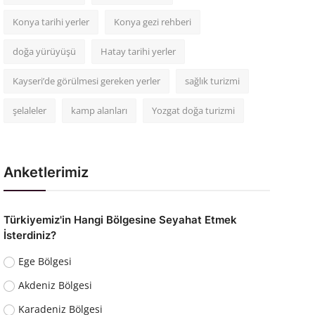
Konya tarihi yerler
Konya gezi rehberi
doğa yürüyüşü
Hatay tarihi yerler
Kayseri’de görülmesi gereken yerler
sağlık turizmi
şelaleler
kamp alanları
Yozgat doğa turizmi
Anketlerimiz
Türkiyemiz'in Hangi Bölgesine Seyahat Etmek
İsterdiniz?
Ege Bölgesi
Akdeniz Bölgesi
Karadeniz Bölgesi