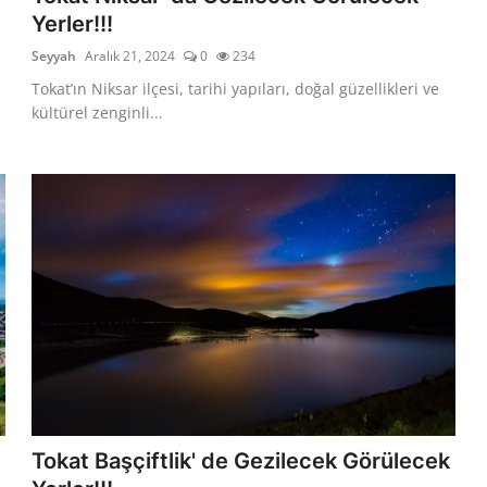
Yerler!!!
Seyyah
Aralık 21, 2024
0
234
Tokat’ın Niksar ilçesi, tarihi yapıları, doğal güzellikleri ve
kültürel zenginli...
Tokat Başçiftlik' de Gezilecek Görülecek