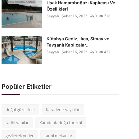
Uşak Hamamboğazı Kaplıcası Ve
Özellikleri
Seyyah
Şubat 16, 2025
0
718
Kütahya Gediz, Ilıca, Simav ve
Tavşanlı Kaplıcalar...
Seyyah
Şubat 16, 2025
0
432
Popüler Etiketler
doğal güzellikler
Karadeniz yaylaları
tarihi yapılar
Karadeniz doğa turizmi
gezilecek yerler
tarihi mekanlar