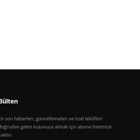
Bülten
En son haberleri, güncellemeleri ve özel teklifleri
doğrudan gelen kutunuza almak için abone listemize
katılın