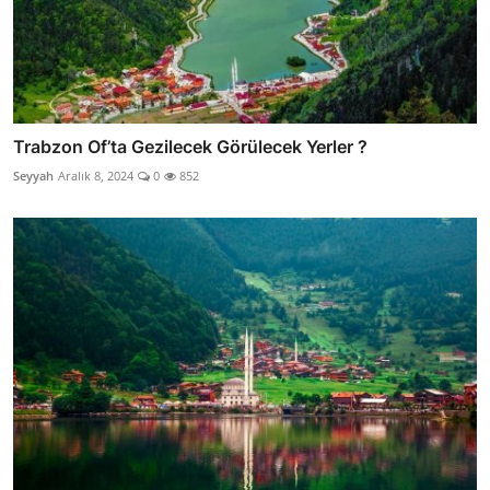
Trabzon Of’ta Gezilecek Görülecek Yerler ?
Seyyah
Aralık 8, 2024
0
852