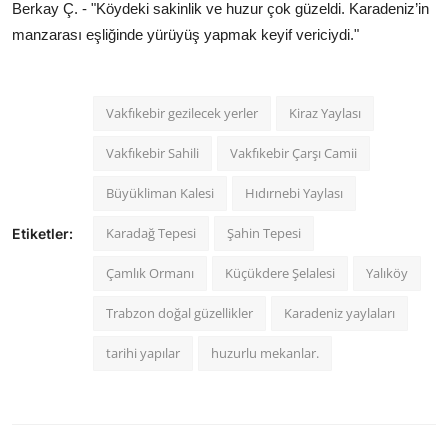
Berkay Ç. - "Köydeki sakinlik ve huzur çok güzeldi. Karadeniz’in
manzarası eşliğinde yürüyüş yapmak keyif vericiydi."
Vakfıkebir gezilecek yerler
Kiraz Yaylası
Vakfıkebir Sahili
Vakfıkebir Çarşı Camii
Büyükliman Kalesi
Hıdırnebi Yaylası
Karadağ Tepesi
Şahin Tepesi
Etiketler:
Çamlık Ormanı
Küçükdere Şelalesi
Yalıköy
Trabzon doğal güzellikler
Karadeniz yaylaları
tarihi yapılar
huzurlu mekanlar.