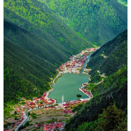
Seyahat İpuçları & Vize
Konaklama & Otel
Aile & Çocukla Tatil
Yaz Tatili & Plajlar
Hafta Sonu & Günübirlik