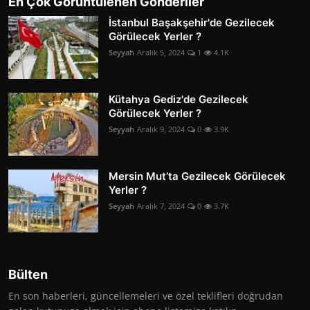
En Çok Görüntülenen Gönderiler
İstanbul Başakşehir'de Gezilecek
Görülecek Yerler ?
Seyyah
Aralık 5, 2024
1
4.1K
Kütahya Gediz'de Gezilecek
Görülecek Yerler ?
Seyyah
Aralık 9, 2024
0
3.9K
Mersin Mut’ta Gezilecek Görülecek
Yerler ?
Seyyah
Aralık 7, 2024
0
3.7K
Bülten
En son haberleri, güncellemeleri ve özel teklifleri doğrudan