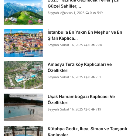
Güzel Sahiller,...
Seyyah
Ağustos 1, 2025
0
549
İstanbul'a En Yakın En Meşhur ve En
Şifalı Kaplıca...
Seyyah
Şubat 16, 2025
0
2.8K
Amasya Terziköy Kaplıcaları ve
Özellikleri
Seyyah
Şubat 16, 2025
0
751
Uşak Hamamboğazı Kaplıcası Ve
Özellikleri
Seyyah
Şubat 16, 2025
0
719
Kütahya Gediz, Ilıca, Simav ve Tavşanlı
Kaplıcalar...