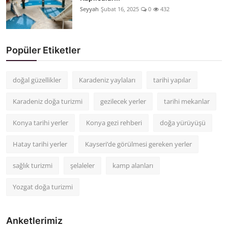
Seyyah
Şubat 16, 2025
0
432
Popüler Etiketler
doğal güzellikler
Karadeniz yaylaları
tarihi yapılar
Karadeniz doğa turizmi
gezilecek yerler
tarihi mekanlar
Konya tarihi yerler
Konya gezi rehberi
doğa yürüyüşü
Hatay tarihi yerler
Kayseri’de görülmesi gereken yerler
sağlık turizmi
şelaleler
kamp alanları
Yozgat doğa turizmi
Anketlerimiz