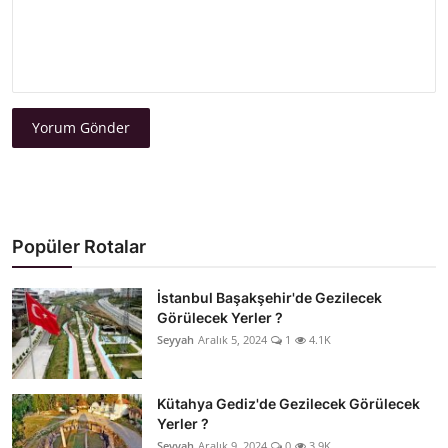
Yorum Gönder
Popüler Rotalar
İstanbul Başakşehir'de Gezilecek
Görülecek Yerler ?
Seyyah
Aralık 5, 2024
1
4.1K
Kütahya Gediz'de Gezilecek Görülecek
Yerler ?
Seyyah
Aralık 9, 2024
0
3.9K