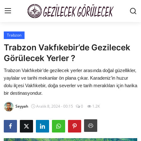
Trabzon
Gezi Rehberleri
Trabzon Vakfıkebir’de Gezilecek
İletişim
Görülecek Yerler ?
Şehirler
Trabzon Vakfıkebir’de gezilecek yerler arasında doğal güzellikler,
yaylalar ve tarihi mekanlar ön plana çıkar. Karadeniz’in huzur
Gizlilik Sözleşmesi
dolu ilçesi Vakfıkebir, doğa severler ve tarih meraklıları için harika
bir destinasyondur.
Gezilecek Yerler
Seyyah
Aralık 8, 2024 - 00:15
0
1.2K
Tarih & Mitoloji
Yeme İçme Rehberi
Kamp & Doğa