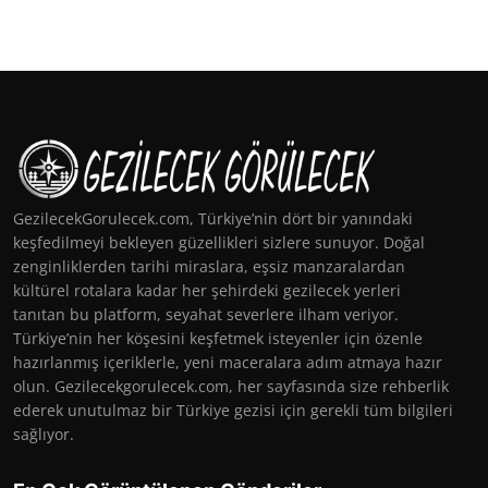
GezilecekGorulecek.com, Türkiye’nin dört bir yanındaki
keşfedilmeyi bekleyen güzellikleri sizlere sunuyor. Doğal
zenginliklerden tarihi miraslara, eşsiz manzaralardan
kültürel rotalara kadar her şehirdeki gezilecek yerleri
tanıtan bu platform, seyahat severlere ilham veriyor.
Türkiye’nin her köşesini keşfetmek isteyenler için özenle
hazırlanmış içeriklerle, yeni maceralara adım atmaya hazır
olun. Gezilecekgorulecek.com, her sayfasında size rehberlik
ederek unutulmaz bir Türkiye gezisi için gerekli tüm bilgileri
sağlıyor.