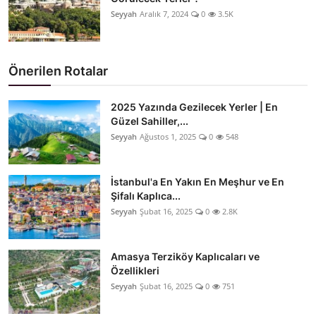
Seyyah
Aralık 7, 2024
0
3.5K
Önerilen Rotalar
2025 Yazında Gezilecek Yerler | En
Güzel Sahiller,...
Seyyah
Ağustos 1, 2025
0
548
İstanbul'a En Yakın En Meşhur ve En
Şifalı Kaplıca...
Seyyah
Şubat 16, 2025
0
2.8K
Amasya Terziköy Kaplıcaları ve
Özellikleri
Seyyah
Şubat 16, 2025
0
751