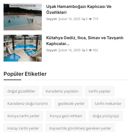
Uşak Hamamboğazı Kaplıcası Ve
Özellikleri
Seyyah
Şubat 16, 2025
0
719
Kütahya Gediz, Ilıca, Simav ve Tavşanlı
Kaplıcalar...
Seyyah
Şubat 16, 2025
0
432
Popüler Etiketler
doğal güzellikler
Karadeniz yaylaları
tarihi yapılar
Karadeniz doğa turizmi
gezilecek yerler
tarihi mekanlar
Konya tarihi yerler
Konya gezi rehberi
doğa yürüyüşü
Hatay tarihi yerler
Kayseri’de görülmesi gereken yerler