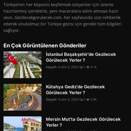
Türkiye’nin her köşesini keşfetmek isteyenler için özenle
hazırlanmış içeriklerle, yeni maceralara adım atmaya hazır
olun. Gezilecekgorulecek.com, her sayfasında size rehberlik
ederek unutulmaz bir Türkiye gezisi için gerekli tüm bilgileri
sağlıyor.
En Çok Görüntülenen Gönderiler
İstanbul Başakşehir'de Gezilecek
Görülecek Yerler ?
Seyyah
Aralık 5, 2024
1
4.1K
Kütahya Gediz'de Gezilecek
Görülecek Yerler ?
Seyyah
Aralık 9, 2024
0
3.9K
Mersin Mut’ta Gezilecek Görülecek
Yerler ?