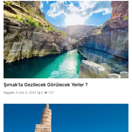
Şırnak’ta Gezilecek Görülecek Yerler ?
Seyyah
Aralık 8, 2024
0
157