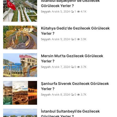
İstanbul Başakşehir'de Gezilecek
Görülecek Yerler ?
Seyyah
Aralık 5, 2024
1
4.1K
Kütahya Gediz'de Gezilecek Görülecek
Yerler ?
Seyyah
Aralık 9, 2024
0
3.9K
Mersin Mut’ta Gezilecek Görülecek
Yerler ?
Seyyah
Aralık 7, 2024
0
3.7K
Şanlıurfa Siverek Gezilecek Görülecek
Yerler ?
Seyyah
Aralık 8, 2024
0
3.7K
İstanbul Sultanbeyli’de Gezilecek
Görülecek Yerler ?