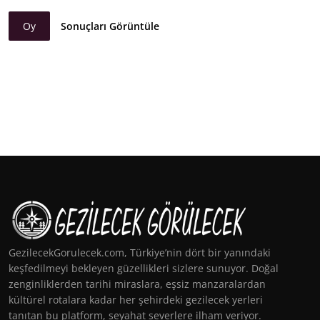
Oy
Sonuçları Görüntüle
GezilecekGorulecek.com, Türkiye’nin dört bir yanındaki
keşfedilmeyi bekleyen güzellikleri sizlere sunuyor. Doğal
zenginliklerden tarihi miraslara, eşsiz manzaralardan
kültürel rotalara kadar her şehirdeki gezilecek yerleri
tanıtan bu platform, seyahat severlere ilham veriyor.