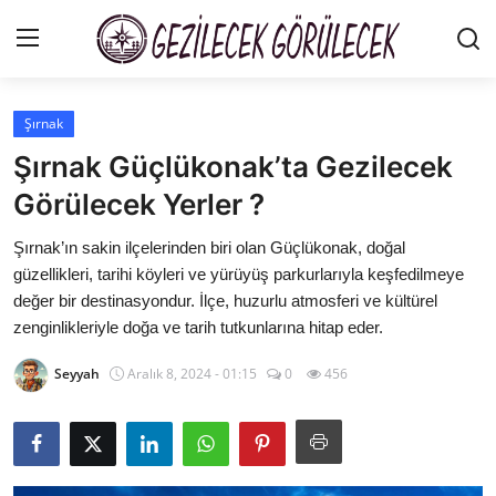
Şırnak
Gizlilik Sözleşmesi
Şırnak Güçlükonak’ta Gezilecek
Gezi Rehberleri
Görülecek Yerler ?
İletişim
Şırnak’ın sakin ilçelerinden biri olan Güçlükonak, doğal
güzellikleri, tarihi köyleri ve yürüyüş parkurlarıyla keşfedilmeye
Şehirler
değer bir destinasyondur. İlçe, huzurlu atmosferi ve kültürel
zenginlikleriyle doğa ve tarih tutkunlarına hitap eder.
Gezilecek Yerler
Seyyah
Aralık 8, 2024 - 01:15
0
456
Tarih & Mitoloji
Yeme İçme Rehberi
Kamp & Doğa