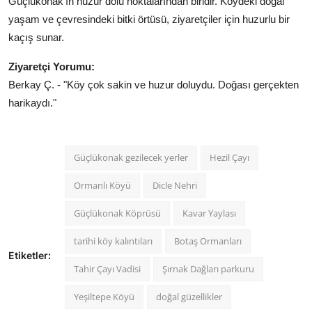
Güçlükonak’ın huzur dolu noktalarından biridir. Köydeki doğal
yaşam ve çevresindeki bitki örtüsü, ziyaretçiler için huzurlu bir
kaçış sunar.
Ziyaretçi Yorumu:
Berkay Ç. - "Köy çok sakin ve huzur doluydu. Doğası gerçekten
harikaydı."
Güçlükonak gezilecek yerler
Hezil Çayı
Ormanlı Köyü
Dicle Nehri
Güçlükonak Köprüsü
Kavar Yaylası
tarihi köy kalıntıları
Botaş Ormanları
Etiketler:
Tahir Çayı Vadisi
Şırnak Dağları parkuru
Yeşiltepe Köyü
doğal güzellikler