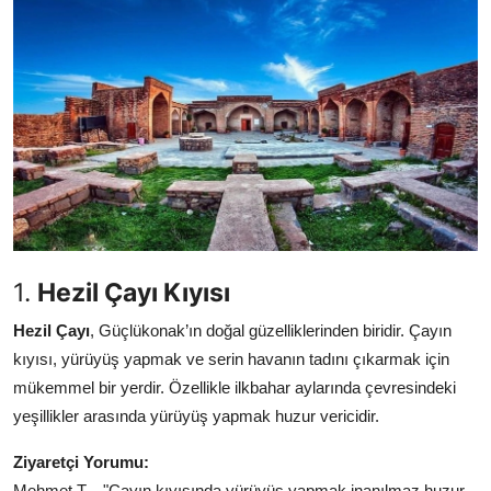
Seyahat İpuçları & Vize
Konaklama & Otel
Aile & Çocukla Tatil
Yaz Tatili & Plajlar
Hafta Sonu & Günübirlik
1.
Hezil Çayı Kıyısı
Hezil Çayı
, Güçlükonak’ın doğal güzelliklerinden biridir. Çayın
kıyısı, yürüyüş yapmak ve serin havanın tadını çıkarmak için
mükemmel bir yerdir. Özellikle ilkbahar aylarında çevresindeki
yeşillikler arasında yürüyüş yapmak huzur vericidir.
Ziyaretçi Yorumu:
Mehmet T. - "Çayın kıyısında yürüyüş yapmak inanılmaz huzur