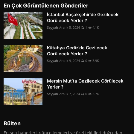
En Çok Görüntülenen Gönderiler
İstanbul Başakşehir'de Gezilecek
Görülecek Yerler ?
Seyyah
Aralık 5, 2024
1
4.1K
Kütahya Gediz'de Gezilecek
Görülecek Yerler ?
Seyyah
Aralık 9, 2024
0
3.9K
Mersin Mut’ta Gezilecek Görülecek
Yerler ?
Seyyah
Aralık 7, 2024
0
3.7K
Bülten
En son haberleri, güncellemeleri ve özel teklifleri doğrudan