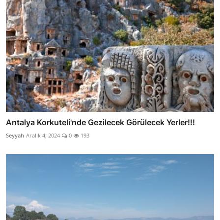
Antalya Korkuteli'nde Gezilecek Görülecek Yerler!!!
Seyyah
Aralık 4, 2024
0
193