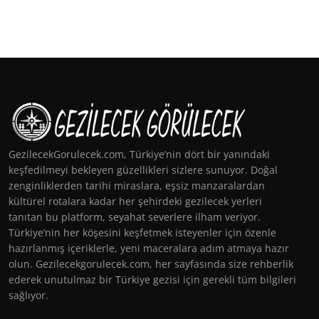
GezilecekGorulecek.com, Türkiye’nin dört bir yanındaki
keşfedilmeyi bekleyen güzellikleri sizlere sunuyor. Doğal
zenginliklerden tarihi miraslara, eşsiz manzaralardan
kültürel rotalara kadar her şehirdeki gezilecek yerleri
tanıtan bu platform, seyahat severlere ilham veriyor.
Türkiye’nin her köşesini keşfetmek isteyenler için özenle
hazırlanmış içeriklerle, yeni maceralara adım atmaya hazır
olun. Gezilecekgorulecek.com, her sayfasında size rehberlik
ederek unutulmaz bir Türkiye gezisi için gerekli tüm bilgileri
sağlıyor.