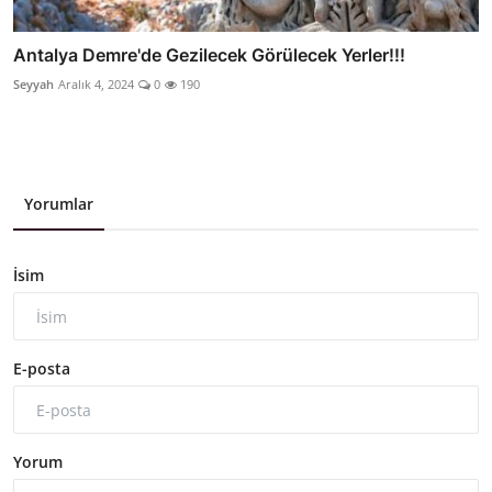
Antalya Demre'de Gezilecek Görülecek Yerler!!!
Seyyah
Aralık 4, 2024
0
190
Yorumlar
İsim
E-posta
Yorum