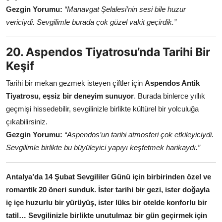
Gezgin Yorumu:
“Manavgat Şelalesi’nin sesi bile huzur
vericiydi. Sevgilimle burada çok güzel vakit geçirdik.”
20. Aspendos Tiyatrosu’nda Tarihi Bir
Keşif
Tarihi bir mekan gezmek isteyen çiftler için
Aspendos Antik
Tiyatrosu, eşsiz bir deneyim sunuyor
. Burada binlerce yıllık
geçmişi hissedebilir, sevgilinizle birlikte kültürel bir yolculuğa
çıkabilirsiniz.
Gezgin Yorumu:
“Aspendos’un tarihi atmosferi çok etkileyiciydi.
Sevgilimle birlikte bu büyüleyici yapıyı keşfetmek harikaydı.”
Antalya’da 14 Şubat Sevgililer Günü için birbirinden özel ve
romantik 20 öneri sunduk. İster tarihi bir gezi, ister doğayla
iç içe huzurlu bir yürüyüş, ister lüks bir otelde konforlu bir
tatil… Sevgilinizle birlikte unutulmaz bir gün geçirmek için