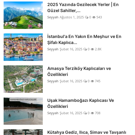
2025 Yazında Gezilecek Yerler | En
Güzel Sahiller,...
Seyyah
Ağustos 1, 2025
0
543
İstanbul'a En Yakın En Meşhur ve En
Şifalı Kaplıca...
Seyyah
Şubat 16, 2025
0
2.8K
Amasya Terziköy Kaplıcaları ve
Özellikleri
Seyyah
Şubat 16, 2025
0
745
Uşak Hamamboğazı Kaplıcası Ve
Özellikleri
Seyyah
Şubat 16, 2025
0
708
Kütahya Gediz, Ilıca, Simav ve Tavşanlı