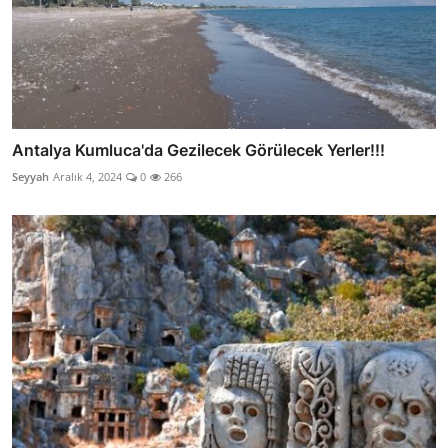
Antalya Kumluca'da Gezilecek Görülecek Yerler!!!
Seyyah
Aralık 4, 2024
0
266