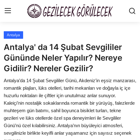
Antalya
Gizlilik Sözleşmesi
Antalya' da 14 Şubat Sevgililer
Gezi Rehberleri
Gününde Neler Yapılır? Nereye
Gidilir? Nereler Gezilir?
İletişim
Antalya’da 14 Şubat Sevgililer Günü, Akdeniz’in eşsiz manzarası,
Şehirler
romantik plajları, lüks otelleri, tarihi mekanları ve doğayla iç içe
Gezilecek Yerler
huzurlu noktaları ile çiftler için unutulmaz anlar sunuyor.
Kaleiçi’nin nostaljik sokaklarında romantik bir yürüyüş, falezlerde
Tarih & Mitoloji
muhteşem gün batımı, sahil boyunca bisiklet turları, tekne
gezileri ve lüks otellerde özel spa deneyimleri ile Sevgililer
Yeme İçme Rehberi
Günü’nü özel kılabilirsiniz. Antalya’nın büyüleyici atmosferi,
sevgilinizle birlikte keyifli anlar yaşamanız için sayısız seçenek
Kamp & Doğa