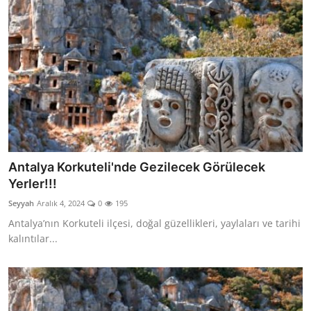
Antalya Korkuteli'nde Gezilecek Görülecek
Yerler!!!
Seyyah
Aralık 4, 2024
0
195
Antalya’nın Korkuteli ilçesi, doğal güzellikleri, yaylaları ve tarihi
kalıntılar...