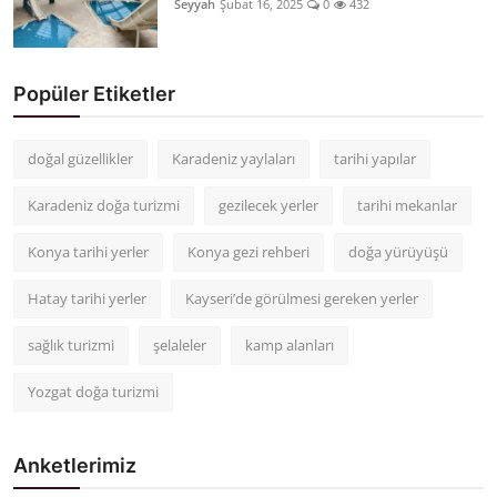
Seyyah
Şubat 16, 2025
0
432
Popüler Etiketler
doğal güzellikler
Karadeniz yaylaları
tarihi yapılar
Karadeniz doğa turizmi
gezilecek yerler
tarihi mekanlar
Konya tarihi yerler
Konya gezi rehberi
doğa yürüyüşü
Hatay tarihi yerler
Kayseri’de görülmesi gereken yerler
sağlık turizmi
şelaleler
kamp alanları
Yozgat doğa turizmi
Anketlerimiz