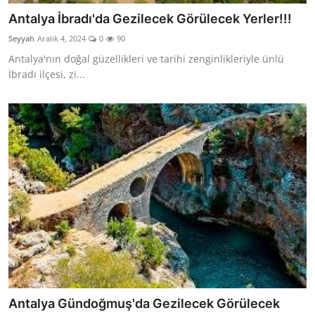
Antalya İbradı'da Gezilecek Görülecek Yerler!!!
Seyyah
Aralık 4, 2024
0
90
Antalya'nın doğal güzellikleri ve tarihi zenginlikleriyle ünlü
İbradı ilçesi, zi...
Antalya Gündoğmuş'da Gezilecek Görülecek