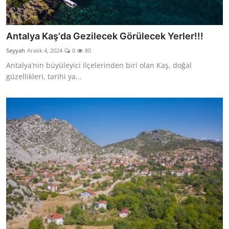
Antalya Kaş'da Gezilecek Görülecek Yerler!!!
Seyyah
Aralık 4, 2024
0
80
Antalya’nın büyüleyici ilçelerinden biri olan Kaş, doğal
güzellikleri, tarihi ya...