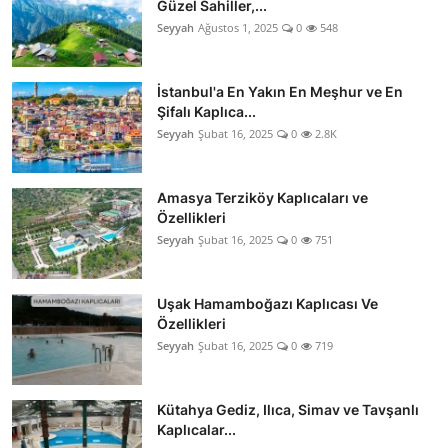
Güzel Sahiller,...
Seyyah
Ağustos 1, 2025
0
548
İstanbul'a En Yakın En Meşhur ve En
Şifalı Kaplıca...
Seyyah
Şubat 16, 2025
0
2.8K
Amasya Terziköy Kaplıcaları ve
Özellikleri
Seyyah
Şubat 16, 2025
0
751
Uşak Hamamboğazı Kaplıcası Ve
Özellikleri
Seyyah
Şubat 16, 2025
0
719
Kütahya Gediz, Ilıca, Simav ve Tavşanlı
Kaplıcalar...