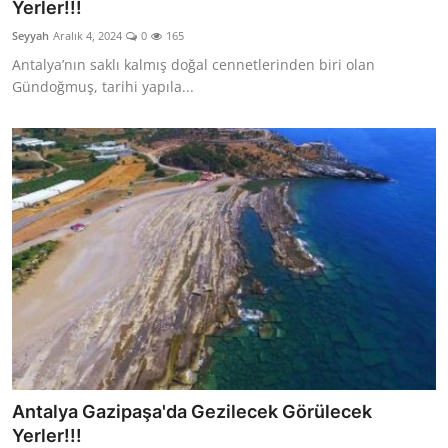
Yerler!!!
Seyyah
Aralık 4, 2024
0
165
Antalya’nın saklı kalmış doğal cennetlerinden biri olan
Gündoğmuş, tarihi yapıla...
Antalya Gazipaşa'da Gezilecek Görülecek
Yerler!!!