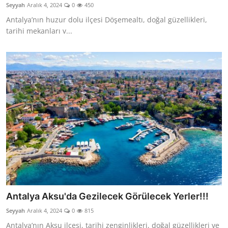
Seyyah
Aralık 4, 2024
0
450
Antalya’nın huzur dolu ilçesi Döşemealtı, doğal güzellikleri,
tarihi mekanları v...
Antalya Aksu'da Gezilecek Görülecek Yerler!!!
Seyyah
Aralık 4, 2024
0
815
Antalya’nın Aksu ilçesi, tarihi zenginlikleri, doğal güzellikleri ve