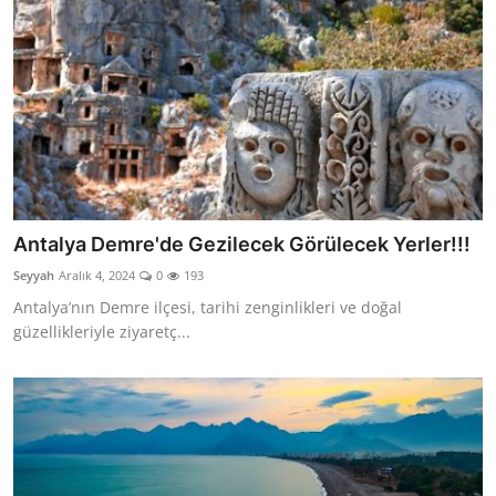
Antalya Demre'de Gezilecek Görülecek Yerler!!!
Seyyah
Aralık 4, 2024
0
193
Antalya’nın Demre ilçesi, tarihi zenginlikleri ve doğal
güzellikleriyle ziyaretç...