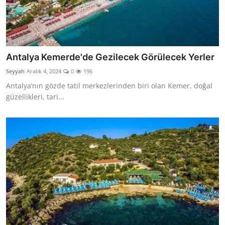
Antalya Kemerde'de Gezilecek Görülecek Yerler
Seyyah
Aralık 4, 2024
0
196
Antalya’nın gözde tatil merkezlerinden biri olan Kemer, doğal
güzellikleri, tari...