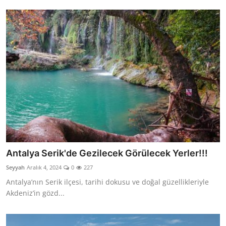
Antalya Serik'de Gezilecek Görülecek Yerler!!!
Seyyah
Aralık 4, 2024
0
227
Antalya’nın Serik ilçesi, tarihi dokusu ve doğal güzellikleriyle
Akdeniz’in gözd...