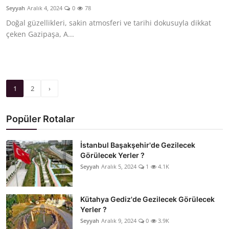
Seyyah
Aralık 4, 2024
0
78
Doğal güzellikleri, sakin atmosferi ve tarihi dokusuyla dikkat
çeken Gazipaşa, A...
1
2
›
Popüler Rotalar
İstanbul Başakşehir'de Gezilecek
Görülecek Yerler ?
Seyyah
Aralık 5, 2024
1
4.1K
Kütahya Gediz'de Gezilecek Görülecek
Yerler ?
Seyyah
Aralık 9, 2024
0
3.9K