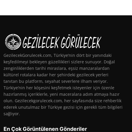
GezilecekGorulecek.com, Türkiye’nin dört bir yanındaki
keşfedilmeyi bekleyen güzellikleri sizlere sunuyor. Doğal
zenginliklerden tarihi miraslara, eşsiz manzaralardan
kültürel rotalara kadar her şehirdeki gezilecek yerleri
tanıtan bu platform, seyahat severlere ilham veriyor.
Türkiye’nin her köşesini keşfetmek isteyenler için özenle
hazırlanmış içeriklerle, yeni maceralara adım atmaya hazır
olun. Gezilecekgorulecek.com, her sayfasında size rehberlik
ederek unutulmaz bir Türkiye gezisi için gerekli tüm bilgileri
sağlıyor.
En Çok Görüntülenen Gönderiler