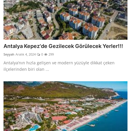
Antalya Kepez'de Gezilecek Görülecek Yerler!!!
Seyyah
Aralık 4, 2024
0
299
Antalya’nın hızla gelişen ve modern yüzüyle dikkat çeken
ilçelerinden biri olan ...