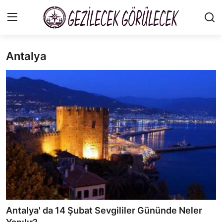
Antalya
Gizlilik Sözleşmesi
Gezi Rehberleri
İletişim
Şehirler
Gezilecek Yerler
Tarih & Mitoloji
Yeme İçme Rehberi
Antalya' da 14 Şubat Sevgililer Gününde Neler
Kamp & Doğa