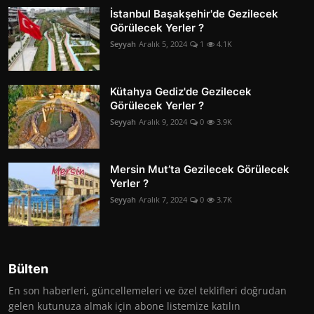
İstanbul Başakşehir'de Gezilecek
Görülecek Yerler ?
Seyyah
Aralık 5, 2024
1
4.1K
Kütahya Gediz'de Gezilecek
Görülecek Yerler ?
Seyyah
Aralık 9, 2024
0
3.9K
Mersin Mut’ta Gezilecek Görülecek
Yerler ?
Seyyah
Aralık 7, 2024
0
3.7K
Bülten
En son haberleri, güncellemeleri ve özel teklifleri doğrudan
gelen kutunuza almak için abone listemize katılın