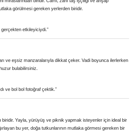
rihi miraslarından biridir. Cami, zarif taş işçiliği ve ahşap
utlaka görülmesi gereken yerlerden biridir.
ı gerçekten etkileyiciydi."
arı ve eşsiz manzaralarıyla dikkat çeker. Vadi boyunca ilerlerken
huzur bulabilirsiniz.
 ve bol bol fotoğraf çektik."
biridir. Yayla, yürüyüş ve piknik yapmak isteyenler için ideal bir
ağırlayan bu yer, doğa tutkunlarının mutlaka görmesi gereken bir