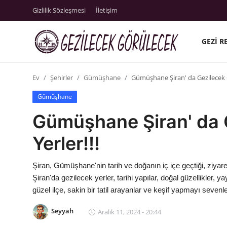
Gizlilik Sözleşmesi
İletişim
GEZI R
Gizlilik Sözleşmesi
Ev
Şehirler
Gümüşhane
Gümüşhane Şiran' da Gezilecek G
Gezi Rehberleri
Gümüşhane
İletişim
Gümüşhane Şiran' da 
Şehirler
Yerler!!!
Gezilecek Yerler
Şiran, Gümüşhane'nin tarih ve doğanın iç içe geçtiği, ziyare
Tarih & Mitoloji
Şiran'da gezilecek yerler, tarihi yapılar, doğal güzellikler, ya
güzel ilçe, sakin bir tatil arayanlar ve keşif yapmayı sevenler
Yeme İçme Rehberi
Seyyah
Aralık 11, 2024 - 20:44
Kamp & Doğa