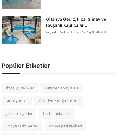
Kütahya Gediz, Ilıca, Simav ve
Tavşanlı Kaplıcalar...
Seyyah
Şubat 16, 2025
0
430
Popüler Etiketler
doğal güzellikler
Karadeniz yaylaları
tarihi yapılar
Karadeniz doğa turizmi
gezilecek yerler
tarihi mekanlar
Konya tarihi yerler
Konya gezi rehberi