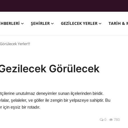
EHBERLERI
ŞEHIRLER
GEZILECEK YERLER
TARIH & 
örülecek Yerler!!!
Gezilecek Görülecek
tçilerine unutulmaz deneyimler sunan ilçelerinden biridir.
ylalar, şelaleler, ve göller ile zengin bir yelpazeye sahiptir. Bu
 için eşsiz bir rotadır.
0
780