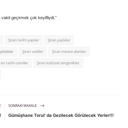
vakit geçirmek çok keyifliydi."
Şiran tarihi yapılar
Şiran yaylalar
şelaleler
Şiran vadiler
Şiran mesire alanları
ran tarihi camiler
Şiran kültürel zenginlikler
E
SONRAKI MAKALE
!
Gümüşhane Torul' da Gezilecek Görülecek Yerler!!!