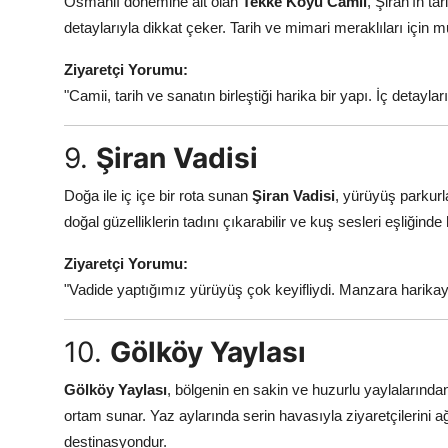
Osmanlı dönemine ait olan
Tekke Köyü Camii
, Şiran'ın ta
detaylarıyla dikkat çeker. Tarih ve mimari meraklıları için m
Ziyaretçi Yorumu:
"Camii, tarih ve sanatın birleştiği harika bir yapı. İç detaylar
9.
Şiran Vadisi
Doğa ile iç içe bir rota sunan
Şiran Vadisi
, yürüyüş parkurl
doğal güzelliklerin tadını çıkarabilir ve kuş sesleri eşliğinde 
Ziyaretçi Yorumu:
"Vadide yaptığımız yürüyüş çok keyifliydi. Manzara harikaydı
10.
Gölköy Yaylası
Gölköy Yaylası
, bölgenin en sakin ve huzurlu yaylalarından 
ortam sunar. Yaz aylarında serin havasıyla ziyaretçilerini 
destinasyondur.