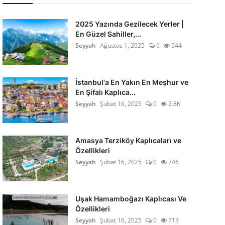
2025 Yazında Gezilecek Yerler |
En Güzel Sahiller,...
Seyyah
Ağustos 1, 2025
0
544
İstanbul'a En Yakın En Meşhur ve
En Şifalı Kaplıca...
Seyyah
Şubat 16, 2025
0
2.8K
Amasya Terziköy Kaplıcaları ve
Özellikleri
Seyyah
Şubat 16, 2025
0
746
Uşak Hamamboğazı Kaplıcası Ve
Özellikleri
Seyyah
Şubat 16, 2025
0
713