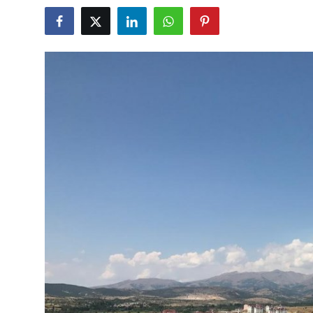
Seyahat İpuçları & Vize
Konaklama & Otel
Aile & Çocukla Tatil
Yaz Tatili & Plajlar
Hafta Sonu & Günübirlik