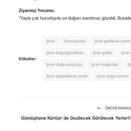
Ziyaretçi Yorumu:
"Yayla çok huzurluydu ve doğası inanılmaz güzeldi. Burada 
Şiran
Gümüşhane
Şiran gezilecek yerler
Şiran doğal güzellikler
Şiran göller
Şiran 
Etiketler:
Şiran doğa yürüyüşü
Şiran mağaralar
Şi
Şiran keşfedilecek yerler
Şiran doğa turizmi
ÖNCEKI MAKAL
Gümüşhane Kürtün' de Gezilecek Görülecek Yerler!!