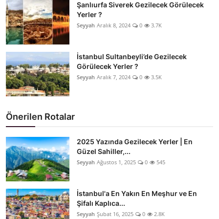
Şanlıurfa Siverek Gezilecek Görülecek
Yerler ?
Seyyah
Aralık 8, 2024
0
3.7K
İstanbul Sultanbeyli’de Gezilecek
Görülecek Yerler ?
Seyyah
Aralık 7, 2024
0
3.5K
Önerilen Rotalar
2025 Yazında Gezilecek Yerler | En
Güzel Sahiller,...
Seyyah
Ağustos 1, 2025
0
545
İstanbul'a En Yakın En Meşhur ve En
Şifalı Kaplıca...
Seyyah
Şubat 16, 2025
0
2.8K