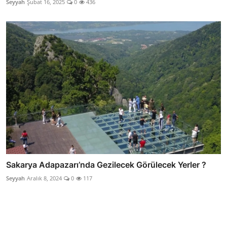
Seyyah
Şubat 16, 2025
0
436
Sakarya Adapazarı’nda Gezilecek Görülecek Yerler ?
Seyyah
Aralık 8, 2024
0
117