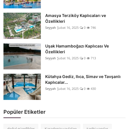
Amasya Terziköy Kaplıcaları ve
Özellikleri
Seyyah
Şubat 16, 2025
0
746
Uşak Hamamboğazı Kaplıcası Ve
Özellikleri
Seyyah
Şubat 16, 2025
0
713
Kütahya Gediz, Ilıca, Simav ve Tavşanlı
Kaplıcalar...
Seyyah
Şubat 16, 2025
0
430
Popüler Etiketler
doğal güzellikler
Karadeniz yaylaları
tarihi yapılar