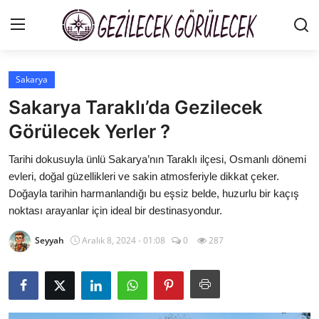
Sakarya
Şehirler
Sakarya Taraklı’da Gezilecek
Gizlilik Sözleşmesi
Görülecek Yerler ?
Gezi Rehberleri
Tarihi dokusuyla ünlü Sakarya’nın Taraklı ilçesi, Osmanlı dönemi
evleri, doğal güzellikleri ve sakin atmosferiyle dikkat çeker.
İletişim
Doğayla tarihin harmanlandığı bu eşsiz belde, huzurlu bir kaçış
noktası arayanlar için ideal bir destinasyondur.
Gezilecek Yerler
Seyyah
Aralık 8, 2024 - 01:08
0
287
Tarih & Mitoloji
Yeme İçme Rehberi
Kamp & Doğa