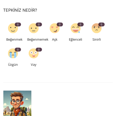
TEPKINIZ NEDIR?
0
0
0
0
0
Beğenmek
Beğenmemek
Aşk
Eğlenceli
Sinirli
0
0
Üzgün
Vay