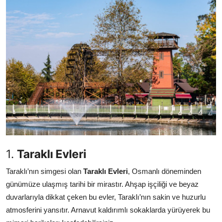
Seyahat İpuçları & Vize
Konaklama & Otel
Aile & Çocukla Tatil
Yaz Tatili & Plajlar
Hafta Sonu & Günübirlik
1.
Taraklı Evleri
Taraklı’nın simgesi olan
Taraklı Evleri
, Osmanlı döneminden
günümüze ulaşmış tarihi bir mirastır. Ahşap işçiliği ve beyaz
duvarlarıyla dikkat çeken bu evler, Taraklı’nın sakin ve huzurlu
atmosferini yansıtır. Arnavut kaldırımlı sokaklarda yürüyerek bu