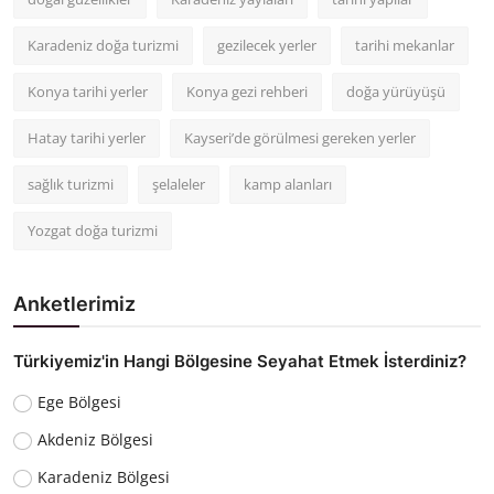
Karadeniz doğa turizmi
gezilecek yerler
tarihi mekanlar
Konya tarihi yerler
Konya gezi rehberi
doğa yürüyüşü
Hatay tarihi yerler
Kayseri’de görülmesi gereken yerler
sağlık turizmi
şelaleler
kamp alanları
Yozgat doğa turizmi
Anketlerimiz
Türkiyemiz'in Hangi Bölgesine Seyahat Etmek İsterdiniz?
Ege Bölgesi
Akdeniz Bölgesi
Karadeniz Bölgesi