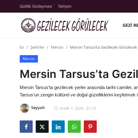
Gizlilik Sözleşmesi
İletişim
GEZI R
Gizlilik Sözleşmesi
Ev
Şehirler
Mersin
Mersin Tarsus’ta Gezilecek Görülecek 
Gezi Rehberleri
Mersin
İletişim
Mersin Tarsus’ta Gezi
Şehirler
Mersin Tarsus’ta gezilecek yerler arasında tarihi camiler, a
Gezilecek Yerler
Tarsus’un zengin kültürel ve doğal güzelliklerini keşfetmek i
Tarih & Mitoloji
Seyyah
Aralık 7, 2024 - 21:13
Yeme İçme Rehberi
Kamp & Doğa