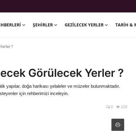
EHBERLERI
ŞEHIRLER
GEZILECEK YERLER
TARIH & 
Yerler ?
lecek Görülecek Yerler ?
ntik yapılar, doğa harikası şelaleler ve müzeler bulunmaktadır.
steyenler için rehberimizi inceleyin.
0
228