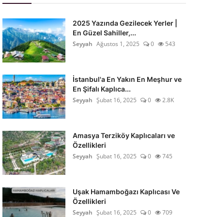
2025 Yazında Gezilecek Yerler |
En Güzel Sahiller,...
Seyyah
Ağustos 1, 2025
0
543
İstanbul'a En Yakın En Meşhur ve
En Şifalı Kaplıca...
Seyyah
Şubat 16, 2025
0
2.8K
Amasya Terziköy Kaplıcaları ve
Özellikleri
Seyyah
Şubat 16, 2025
0
745
Uşak Hamamboğazı Kaplıcası Ve
Özellikleri
Seyyah
Şubat 16, 2025
0
709