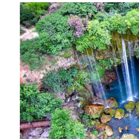
Seyahat İpuçları & Vize
Konaklama & Otel
Aile & Çocukla Tatil
Yaz Tatili & Plajlar
Hafta Sonu & Günübirlik