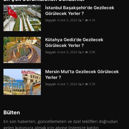
İstanbul Başakşehir'de Gezilecek
Görülecek Yerler ?
Seyyah
Aralık 5, 2024
1
4.1K
Kütahya Gediz'de Gezilecek
Görülecek Yerler ?
Seyyah
Aralık 9, 2024
0
3.9K
Mersin Mut’ta Gezilecek Görülecek
Yerler ?
Seyyah
Aralık 7, 2024
0
3.7K
Bülten
En son haberleri, güncellemeleri ve özel teklifleri doğrudan
gelen kutunuza almak için abone listemize katılın