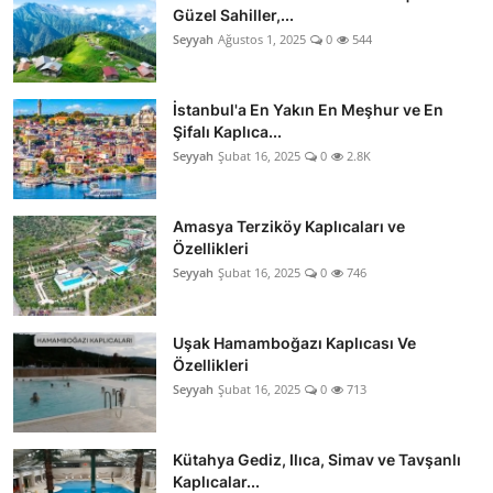
Güzel Sahiller,...
Seyyah
Ağustos 1, 2025
0
544
İstanbul'a En Yakın En Meşhur ve En
Şifalı Kaplıca...
Seyyah
Şubat 16, 2025
0
2.8K
Amasya Terziköy Kaplıcaları ve
Özellikleri
Seyyah
Şubat 16, 2025
0
746
Uşak Hamamboğazı Kaplıcası Ve
Özellikleri
Seyyah
Şubat 16, 2025
0
713
Kütahya Gediz, Ilıca, Simav ve Tavşanlı
Kaplıcalar...