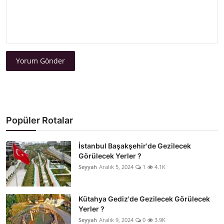
Yorum Gönder
Popüler Rotalar
İstanbul Başakşehir'de Gezilecek
Görülecek Yerler ?
Seyyah
Aralık 5, 2024
1
4.1K
Kütahya Gediz'de Gezilecek Görülecek
Yerler ?
Seyyah
Aralık 9, 2024
0
3.9K