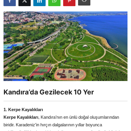
Seyahat İpuçları & Vize
Konaklama & Otel
Aile & Çocukla Tatil
Yaz Tatili & Plajlar
Hafta Sonu & Günübirlik
Kandıra’da Gezilecek 10 Yer
1. Kerpe Kayalıkları
Kerpe Kayalıkları
, Kandıra’nın en ünlü doğal oluşumlarından
biridir. Karadeniz’in hırçın dalgalarının yıllar boyunca