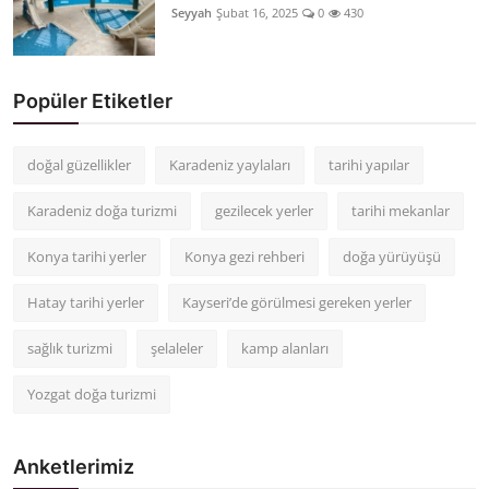
Seyyah
Şubat 16, 2025
0
430
Popüler Etiketler
doğal güzellikler
Karadeniz yaylaları
tarihi yapılar
Karadeniz doğa turizmi
gezilecek yerler
tarihi mekanlar
Konya tarihi yerler
Konya gezi rehberi
doğa yürüyüşü
Hatay tarihi yerler
Kayseri’de görülmesi gereken yerler
sağlık turizmi
şelaleler
kamp alanları
Yozgat doğa turizmi
Anketlerimiz