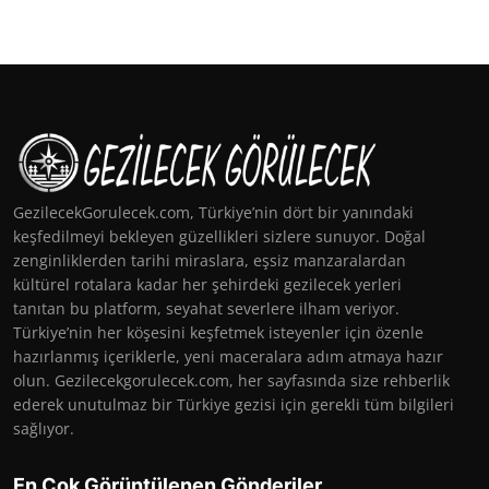
GezilecekGorulecek.com, Türkiye’nin dört bir yanındaki
keşfedilmeyi bekleyen güzellikleri sizlere sunuyor. Doğal
zenginliklerden tarihi miraslara, eşsiz manzaralardan
kültürel rotalara kadar her şehirdeki gezilecek yerleri
tanıtan bu platform, seyahat severlere ilham veriyor.
Türkiye’nin her köşesini keşfetmek isteyenler için özenle
hazırlanmış içeriklerle, yeni maceralara adım atmaya hazır
olun. Gezilecekgorulecek.com, her sayfasında size rehberlik
ederek unutulmaz bir Türkiye gezisi için gerekli tüm bilgileri
sağlıyor.
En Çok Görüntülenen Gönderiler