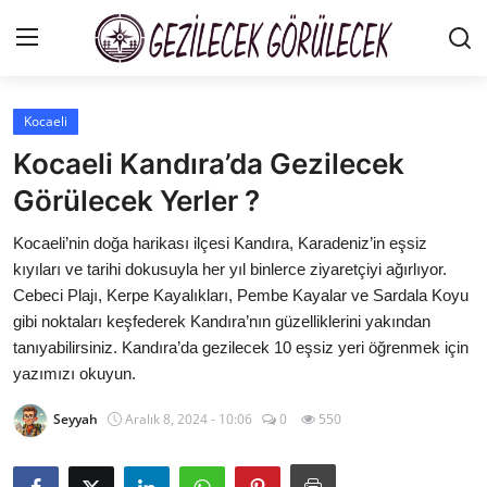
Kocaeli
Gizlilik Sözleşmesi
Kocaeli Kandıra’da Gezilecek
Gezi Rehberleri
Görülecek Yerler ?
İletişim
Kocaeli’nin doğa harikası ilçesi Kandıra, Karadeniz’in eşsiz
kıyıları ve tarihi dokusuyla her yıl binlerce ziyaretçiyi ağırlıyor.
Şehirler
Cebeci Plajı, Kerpe Kayalıkları, Pembe Kayalar ve Sardala Koyu
gibi noktaları keşfederek Kandıra’nın güzelliklerini yakından
Gezilecek Yerler
tanıyabilirsiniz. Kandıra’da gezilecek 10 eşsiz yeri öğrenmek için
yazımızı okuyun.
Tarih & Mitoloji
Seyyah
Aralık 8, 2024 - 10:06
0
550
Yeme İçme Rehberi
Kamp & Doğa