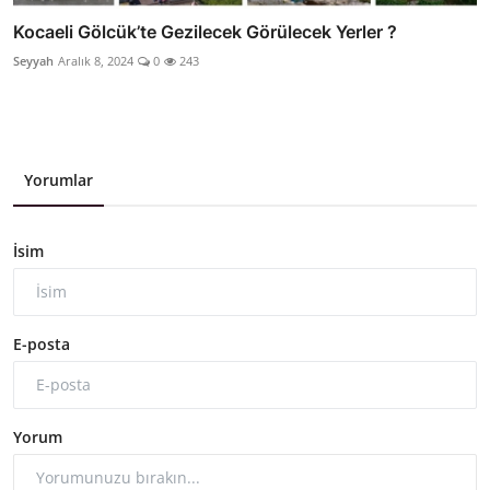
Kocaeli Gölcük’te Gezilecek Görülecek Yerler ?
Seyyah
Aralık 8, 2024
0
243
Yorumlar
İsim
E-posta
Yorum