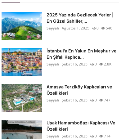
2025 Yazında Gezilecek Yerler |
En Güzel Sahiller,...
Seyyah
Ağustos 1, 2025
0
546
İstanbul'a En Yakın En Meşhur ve
En Şifalı Kaplıca...
Seyyah
Şubat 16, 2025
0
2.8K
Amasya Terziköy Kaplıcaları ve
Özellikleri
Seyyah
Şubat 16, 2025
0
747
Uşak Hamamboğazı Kaplıcası Ve
Özellikleri
Seyyah
Şubat 16, 2025
0
714