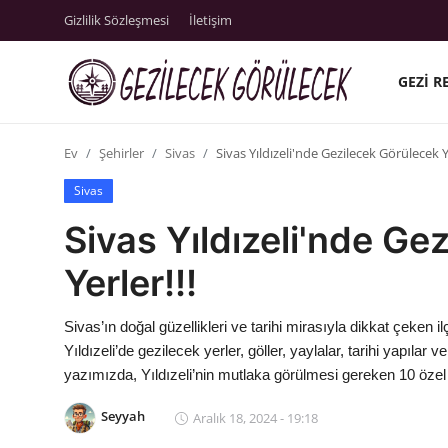
Gizlilik Sözleşmesi
İletişim
GEZI R
Gizlilik Sözleşmesi
Ev
Şehirler
Sivas
Sivas Yıldızeli'nde Gezilecek Görülecek Ye
Gezi Rehberleri
Sivas
İletişim
Sivas Yıldızeli'nde Ge
Şehirler
Yerler!!!
Gezilecek Yerler
Sivas’ın doğal güzellikleri ve tarihi mirasıyla dikkat çeken il
Tarih & Mitoloji
Yıldızeli’de gezilecek yerler, göller, yaylalar, tarihi yapılar 
yazımızda, Yıldızeli’nin mutlaka görülmesi gereken 10 özel n
Yeme İçme Rehberi
Seyyah
Aralık 18, 2024 - 19:18
Kamp & Doğa