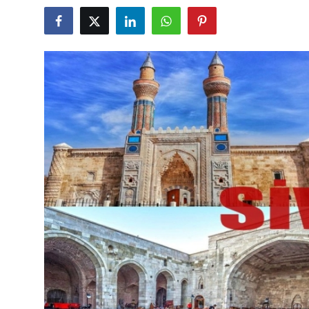
Seyahat İpuçları & Vize
Konaklama & Otel
Aile & Çocukla Tatil
Yaz Tatili & Plajlar
Hafta Sonu & Günübirlik