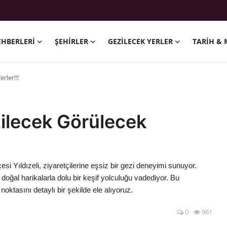
EHBERLERI
ŞEHIRLER
GEZILECEK YERLER
TARIH & 
rler!!!
zilecek Görülecek
çesi Yıldızeli, ziyaretçilerine eşsiz bir gezi deneyimi sunuyor.
ve doğal harikalarla dolu bir keşif yolculuğu vadediyor. Bu
oktasını detaylı bir şekilde ele alıyoruz.
0
961