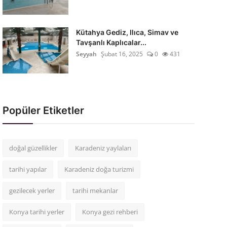
Kütahya Gediz, Ilıca, Simav ve
Tavşanlı Kaplıcalar...
Seyyah
Şubat 16, 2025
0
431
Popüler Etiketler
doğal güzellikler
Karadeniz yaylaları
tarihi yapılar
Karadeniz doğa turizmi
gezilecek yerler
tarihi mekanlar
Konya tarihi yerler
Konya gezi rehberi