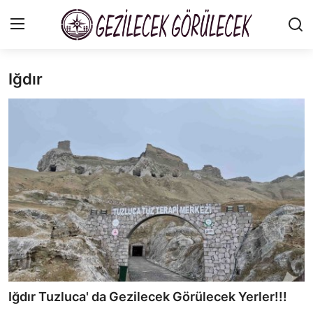
Iğdır
Gizlilik Sözleşmesi
Gezi Rehberleri
İletişim
Şehirler
Gezilecek Yerler
Tarih & Mitoloji
Yeme İçme Rehberi
Iğdır Tuzluca' da Gezilecek Görülecek Yerler!!!
Kamp & Doğa