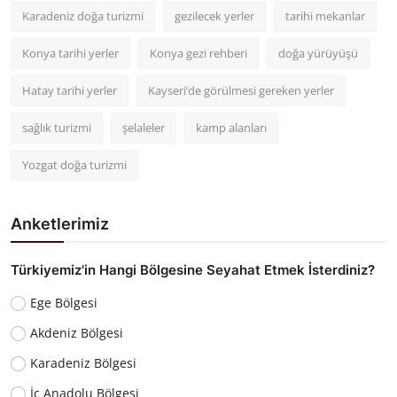
Karadeniz doğa turizmi
gezilecek yerler
tarihi mekanlar
Konya tarihi yerler
Konya gezi rehberi
doğa yürüyüşü
Hatay tarihi yerler
Kayseri’de görülmesi gereken yerler
sağlık turizmi
şelaleler
kamp alanları
Yozgat doğa turizmi
Anketlerimiz
Türkiyemiz'in Hangi Bölgesine Seyahat Etmek İsterdiniz?
Ege Bölgesi
Akdeniz Bölgesi
Karadeniz Bölgesi
İç Anadolu Bölgesi