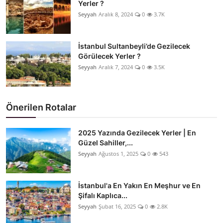
Yerler ?
Seyyah
Aralık 8, 2024
0
3.7K
İstanbul Sultanbeyli’de Gezilecek
Görülecek Yerler ?
Seyyah
Aralık 7, 2024
0
3.5K
Önerilen Rotalar
2025 Yazında Gezilecek Yerler | En
Güzel Sahiller,...
Seyyah
Ağustos 1, 2025
0
543
İstanbul'a En Yakın En Meşhur ve En
Şifalı Kaplıca...
Seyyah
Şubat 16, 2025
0
2.8K