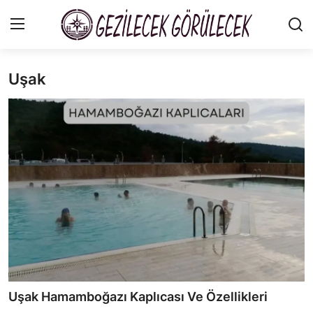
Uşak
Gizlilik Sözleşmesi
Gezi Rehberleri
İletişim
Şehirler
Gezilecek Yerler
Tarih & Mitoloji
Yeme İçme Rehberi
Uşak Hamamboğazı Kaplıcası Ve Özellikleri
Kamp & Doğa