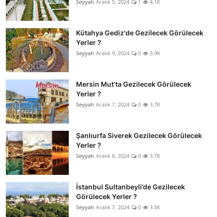
Seyyah
Aralık 5, 2024
1
4.1K
Kütahya Gediz'de Gezilecek Görülecek
Yerler ?
Seyyah
Aralık 9, 2024
0
3.9K
Mersin Mut’ta Gezilecek Görülecek
Yerler ?
Seyyah
Aralık 7, 2024
0
3.7K
Şanlıurfa Siverek Gezilecek Görülecek
Yerler ?
Seyyah
Aralık 8, 2024
0
3.7K
İstanbul Sultanbeyli’de Gezilecek
Görülecek Yerler ?
Seyyah
Aralık 7, 2024
0
3.5K