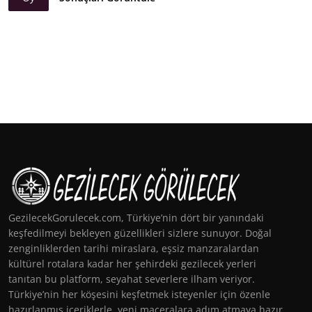
GezilecekGorulecek.com, Türkiye’nin dört bir yanındaki
keşfedilmeyi bekleyen güzellikleri sizlere sunuyor. Doğal
zenginliklerden tarihi miraslara, eşsiz manzaralardan
kültürel rotalara kadar her şehirdeki gezilecek yerleri
tanıtan bu platform, seyahat severlere ilham veriyor.
Türkiye’nin her köşesini keşfetmek isteyenler için özenle
hazırlanmış içeriklerle, yeni maceralara adım atmaya hazır