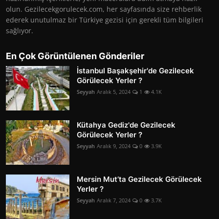
olun. Gezilecekgorulecek.com, her sayfasında size rehberlik
ederek unutulmaz bir Türkiye gezisi için gerekli tüm bilgileri
sağlıyor.
En Çok Görüntülenen Gönderiler
İstanbul Başakşehir'de Gezilecek
Görülecek Yerler ?
Seyyah
Aralık 5, 2024
1
4.1K
Kütahya Gediz'de Gezilecek
Görülecek Yerler ?
Seyyah
Aralık 9, 2024
0
3.9K
Mersin Mut’ta Gezilecek Görülecek
Yerler ?
Seyyah
Aralık 7, 2024
0
3.7K