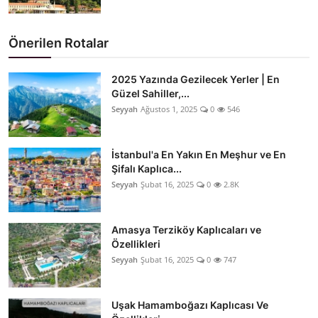
Önerilen Rotalar
2025 Yazında Gezilecek Yerler | En
Güzel Sahiller,...
Seyyah
Ağustos 1, 2025
0
546
İstanbul'a En Yakın En Meşhur ve En
Şifalı Kaplıca...
Seyyah
Şubat 16, 2025
0
2.8K
Amasya Terziköy Kaplıcaları ve
Özellikleri
Seyyah
Şubat 16, 2025
0
747
Uşak Hamamboğazı Kaplıcası Ve