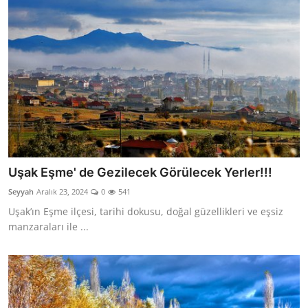
Uşak Eşme' de Gezilecek Görülecek Yerler!!!
Seyyah
Aralık 23, 2024
0
541
Uşak’ın Eşme ilçesi, tarihi dokusu, doğal güzellikleri ve eşsiz
manzaraları ile ...