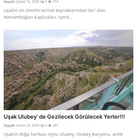
Seyyah
Şubat 16, 2025
0
714
Seyahat İpuçları & Vize
Uşak’ın en önemli termal kaynaklarından biri olan
Hamamboğazı Kaplıcaları, içerd...
Konaklama & Otel
Aile & Çocukla Tatil
Yaz Tatili & Plajlar
Hafta Sonu & Günübirlik
Uşak Ulubey' de Gezilecek Görülecek Yerler!!!
Seyyah
Aralık 23, 2024
0
287
Uşak’ın doğa harikası ilçesi Ulubey, Ulubey Kanyonu, antik