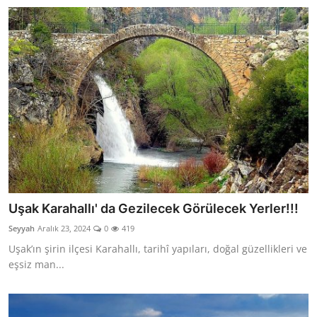
Uşak Karahallı' da Gezilecek Görülecek Yerler!!!
Seyyah
Aralık 23, 2024
0
419
Uşak’ın şirin ilçesi Karahallı, tarihî yapıları, doğal güzellikleri ve
eşsiz man...