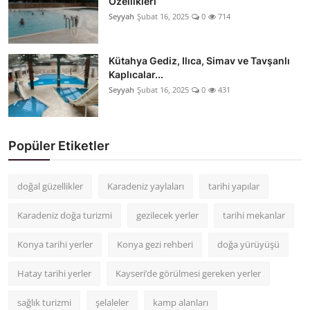
Özellikleri
Seyyah
Şubat 16, 2025
0
714
Kütahya Gediz, Ilıca, Simav ve Tavşanlı
Kaplıcalar...
Seyyah
Şubat 16, 2025
0
431
Popüler Etiketler
doğal güzellikler
Karadeniz yaylaları
tarihi yapılar
Karadeniz doğa turizmi
gezilecek yerler
tarihi mekanlar
Konya tarihi yerler
Konya gezi rehberi
doğa yürüyüşü
Hatay tarihi yerler
Kayseri’de görülmesi gereken yerler
sağlık turizmi
şelaleler
kamp alanları