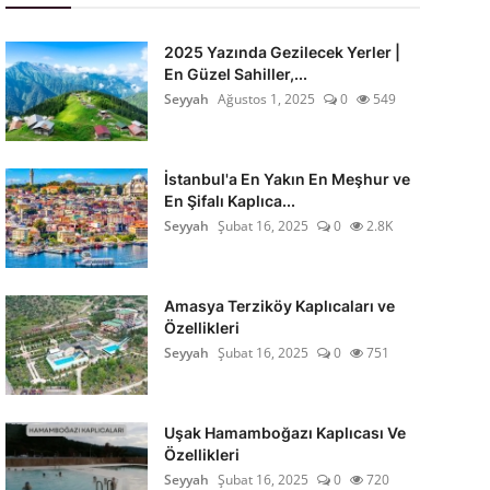
2025 Yazında Gezilecek Yerler |
En Güzel Sahiller,...
Seyyah
Ağustos 1, 2025
0
549
İstanbul'a En Yakın En Meşhur ve
En Şifalı Kaplıca...
Seyyah
Şubat 16, 2025
0
2.8K
Amasya Terziköy Kaplıcaları ve
Özellikleri
Seyyah
Şubat 16, 2025
0
751
Uşak Hamamboğazı Kaplıcası Ve
Özellikleri
Seyyah
Şubat 16, 2025
0
720