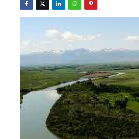
Seyahat İpuçları & Vize
Konaklama & Otel
Aile & Çocukla Tatil
Yaz Tatili & Plajlar
Hafta Sonu & Günübirlik