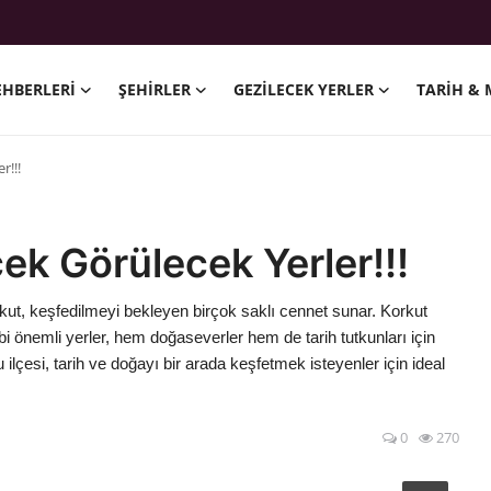
EHBERLERI
ŞEHIRLER
GEZILECEK YERLER
TARIH & 
r!!!
ek Görülecek Yerler!!!
kut, keşfedilmeyi bekleyen birçok saklı cennet sunar. Korkut
bi önemli yerler, hem doğaseverler hem de tarih tutkunları için
lçesi, tarih ve doğayı bir arada keşfetmek isteyenler için ideal
0
270