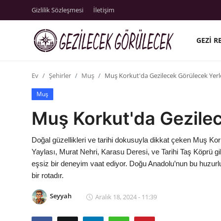
Gizlilik Sözleşmesi
İletişim
GEZI R
Gizlilik Sözleşmesi
Ev
Şehirler
Muş
Muş Korkut'da Gezilecek Görülecek Yerle
Gezi Rehberleri
Muş
İletişim
Muş Korkut'da Gezilec
Şehirler
Doğal güzellikleri ve tarihi dokusuyla dikkat çeken Muş Kor
Gezilecek Yerler
Yaylası, Murat Nehri, Karasu Deresi, ve Tarihi Taş Köprü gi
eşsiz bir deneyim vaat ediyor. Doğu Anadolu’nun bu huzurlu i
Tarih & Mitoloji
bir rotadır.
Yeme İçme Rehberi
Seyyah
Aralık 18, 2024 - 11:39
Kamp & Doğa