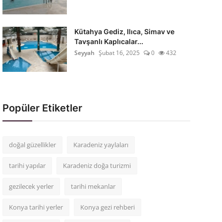
Kütahya Gediz, Ilıca, Simav ve
Tavşanlı Kaplıcalar...
Seyyah
Şubat 16, 2025
0
432
Popüler Etiketler
doğal güzellikler
Karadeniz yaylaları
tarihi yapılar
Karadeniz doğa turizmi
gezilecek yerler
tarihi mekanlar
Konya tarihi yerler
Konya gezi rehberi