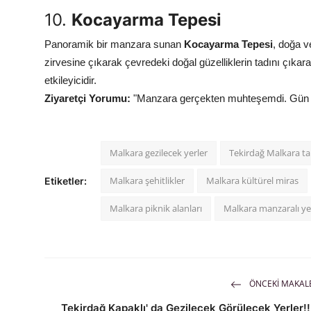
10.
Kocayarma Tepesi
Panoramik bir manzara sunan
Kocayarma Tepesi
, doğa v
zirvesine çıkarak çevredeki doğal güzelliklerin tadını çıkar
etkileyicidir.
Ziyaretçi Yorumu:
"Manzara gerçekten muhteşemdi. Gün bat
Malkara gezilecek yerler
Tekirdağ Malkara ta
Malkara şehitlikler
Malkara kültürel miras
Etiketler:
Malkara piknik alanları
Malkara manzaralı ye
ÖNCEKI MAKAL
Tekirdağ Kapaklı' da Gezilecek Görülecek Yerler!!