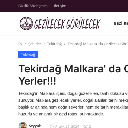
Gizlilik Sözleşmesi
İletişim
GEZI R
Gizlilik Sözleşmesi
Ev
Şehirler
Tekirdağ
Tekirdağ Malkara' da Gezilecek Görül
Gezi Rehberleri
Tekirdağ
İletişim
Tekirdağ Malkara' da 
Şehirler
Yerler!!!
Gezilecek Yerler
Tekirdağ’ın Malkara ilçesi, doğal güzellikleri, tarihi dokusu ve
Tarih & Mitoloji
sunuyor. Malkara gezilecek yerler, doğal alanlar, tarihi mekan
başlıklar altında hem doğa severleri hem de tarih meraklıları
Yeme İçme Rehberi
huzurlu ve anlamlı bir gezi rotası sunmaktadır.
Kamp & Doğa
Seyyah
Aralık 21, 2024 - 15:12