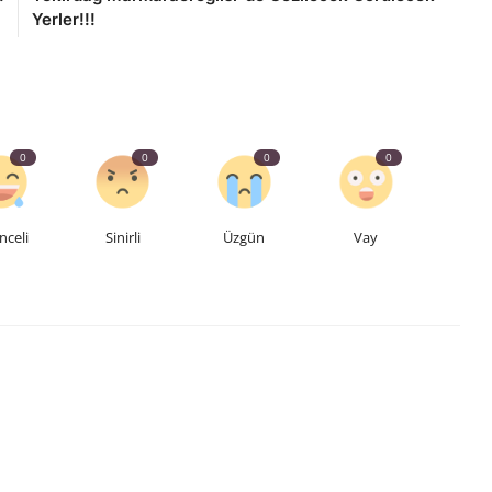
Yerler!!!
0
0
0
0
nceli
Sinirli
Üzgün
Vay