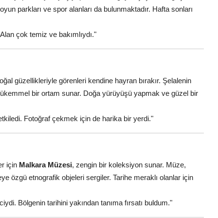
 oyun parkları ve spor alanları da bulunmaktadır. Hafta sonları
. Alan çok temiz ve bakımlıydı."
doğal güzellikleriyle görenleri kendine hayran bırakır. Şelalenin
in mükemmel bir ortam sunar. Doğa yürüyüşü yapmak ve güzel bir
kiledi. Fotoğraf çekmek için de harika bir yerdi."
er için
Malkara Müzesi
, zengin bir koleksiyon sunar. Müze,
e özgü etnografik objeleri sergiler. Tarihe meraklı olanlar için
iydi. Bölgenin tarihini yakından tanıma fırsatı buldum."