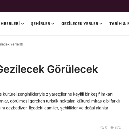
EHBERLERI
ŞEHIRLER
GEZILECEK YERLER
TARIH & 
ecek Yerler!!!
Gezilecek Görülecek
 kültürel zenginlikleriyle ziyaretçilerine keyifli bir keşif imkanı
lar, görülmesi gereken turistik noktalar, kültürel miras gibi farklı
nı cezbediyor. İlçedeki camiler, şehitlikler ve doğal alanlar
0
372