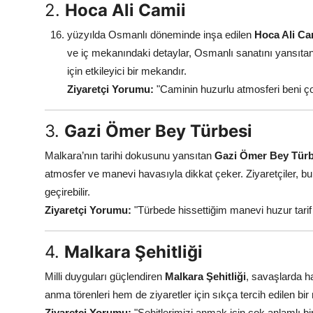
2.
Hoca Ali Camii
yüzyılda Osmanlı döneminde inşa edilen
Hoca Ali Ca
ve iç mekanındaki detaylar, Osmanlı sanatını yansıtan 
için etkileyici bir mekandır.
Ziyaretçi Yorumu:
"Caminin huzurlu atmosferi beni çok 
3.
Gazi Ömer Bey Türbesi
Malkara’nın tarihi dokusunu yansıtan
Gazi Ömer Bey Türb
atmosfer ve manevi havasıyla dikkat çeker. Ziyaretçiler, b
geçirebilir.
Ziyaretçi Yorumu:
"Türbede hissettiğim manevi huzur tarif e
4.
Malkara Şehitliği
Milli duyguları güçlendiren
Malkara Şehitliği
, savaşlarda h
anma törenleri hem de ziyaretler için sıkça tercih edilen bir 
Ziyaretçi Yorumu:
"Şehitlerimizi anmak için çok anlamlı b