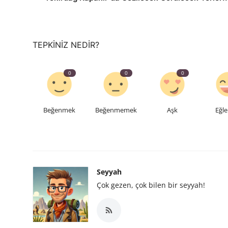
TEPKINIZ NEDIR?
0
0
0
Beğenmek
Beğenmemek
Aşk
Eğle
Seyyah
Çok gezen, çok bilen bir seyyah!