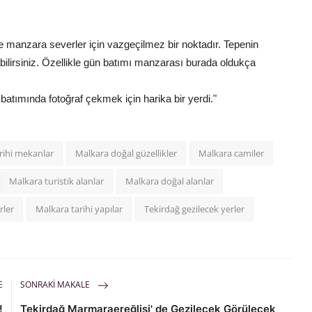
e manzara severler için vazgeçilmez bir noktadır. Tepenin
abilirsiniz. Özellikle gün batımı manzarası burada oldukça
ımında fotoğraf çekmek için harika bir yerdi."
rihi mekanlar
Malkara doğal güzellikler
Malkara camiler
Malkara turistik alanlar
Malkara doğal alanlar
rler
Malkara tarihi yapılar
Tekirdağ gezilecek yerler
E
SONRAKI MAKALE
!
Tekirdağ Marmaraereğlisi' de Gezilecek Görülecek