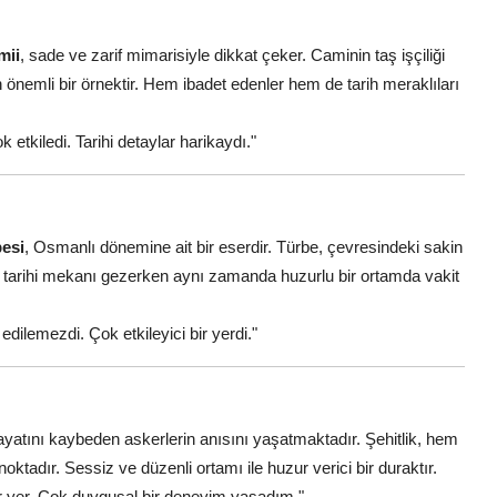
mii
, sade ve zarif mimarisiyle dikkat çeker. Caminin taş işçiliği
önemli bir örnektir. Hem ibadet edenler hem de tarih meraklıları
etkiledi. Tarihi detaylar harikaydı."
esi
, Osmanlı dönemine ait bir eserdir. Türbe, çevresindeki sakin
u tarihi mekanı gezerken aynı zamanda huzurlu bir ortamda vakit
dilemezdi. Çok etkileyici bir yerdi."
ayatını kaybeden askerlerin anısını yaşatmaktadır. Şehitlik, hem
noktadır. Sessiz ve düzenli ortamı ile huzur verici bir duraktır.
ir yer. Çok duygusal bir deneyim yaşadım."