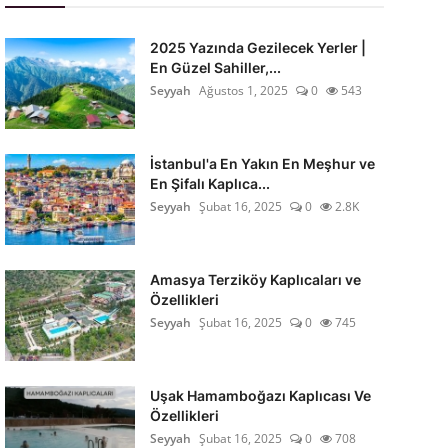
2025 Yazında Gezilecek Yerler |
En Güzel Sahiller,...
Seyyah
Ağustos 1, 2025
0
543
İstanbul'a En Yakın En Meşhur ve
En Şifalı Kaplıca...
Seyyah
Şubat 16, 2025
0
2.8K
Amasya Terziköy Kaplıcaları ve
Özellikleri
Seyyah
Şubat 16, 2025
0
745
Uşak Hamamboğazı Kaplıcası Ve
Özellikleri
Seyyah
Şubat 16, 2025
0
708