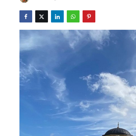
Seyahat İpuçları & Vize
Konaklama & Otel
Aile & Çocukla Tatil
Yaz Tatili & Plajlar
Hafta Sonu & Günübirlik